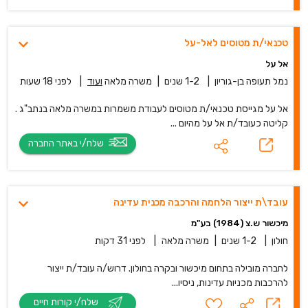
טכנאי/ת מטוסים לאל-על
אל על
נמל תעופה בן-גוריון
|
1-2 שנים
|
משרה מלאה
ועוד
|
לפני 18 שעות
אל על מגייסת טכנאי/ת מטוסים לעבודת משמרות במשרה מלאה בנתב"ג .
קליטה כעובד/ת אל על מהיום ...
שלח/י באתר החברה
עובד\ת ייצור הלחמה והרכבה מכנית עדינה
מיכשור ש.צ (1984) בע"מ
חולון
|
1-2 שנים
|
משרה מלאה
|
לפני 31 דקות
לחברה מובילה בתחום מיכשור ובקרה בחולון. דרוש/ה עובד/ת ייצור
להרכבות מכניות עדינות, ניסיו...
שלח/י קורות חיים