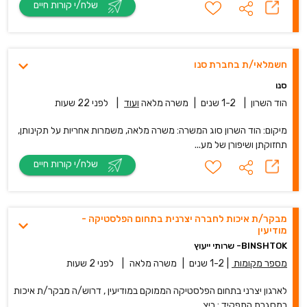
שלח/י קורות חיים
חשמלאי/ת בחברת סנו
סנו
הוד השרון
|
1-2 שנים
|
משרה מלאה
ועוד
|
לפני 22 שעות
מיקום: הוד השרון סוג המשרה: משרה מלאה, משמרות אחריות על תקינותן,
תחזוקתן ושיפורן של מע...
שלח/י קורות חיים
מבקר/ת איכות לחברה יצרנית בתחום הפלסטיקה -
מודיעין
BINSHTOK- שרותי ייעוץ
מספר מקומות
|
1-2 שנים
|
משרה מלאה
|
לפני 2 שעות
לארגון יצרני בתחום הפלסטיקה הממוקם במודיעין , דרוש/ה מבקר/ת איכות
במסגרת התפקיד : ביצ...