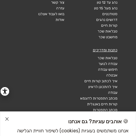
נהג עד 12 טון
צור קשר
נהג מעל 15 טון
עזרה
סטודנטים
בואו לעבוד אצלנו
דרושים נהגים
אודות
קורות חיים
טבלאות שכר
מחשבון שכר
כתבות ומדריכים
טבלאות שכר
עבודה לנוער
חיפוש עבודה
אבטלה
איך לכתוב קורות חיים
איך להתכונן לראיון
עבודה
מכתב התפטרות לדוגמא
קורות חיים באנגלית
מכתב התפטרות
🍪 אוהבים עוגיות? גם אנחנו
אנחנו משתמשים בעוגיות (cookies) לשיפור חוויית הגלישה