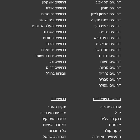
דרושים תל אביב
דרושים אשקלון
דרושים חולון
דרושים אילת
דרושים ראשון לציון
דרושים ירושלים
דרושים פתח תקווה
דרושים בית שמש
דרושים ראש העין
דרושים מעלה אדומים
דרושים נתניה
דרושים אשדוד
דרושים כפר סבא
דרושים רחובות
דרושים הרצליה
דרושים מרכז
דרושים הוד השרון
דרושים ירושלים
דרושים חדרה
דרושים יהודה ושומרון
דרושים חיפה
דרושים צפון
דרושים קריות
דרושים דרום
דרושים נהריה
עבודות בחו"ל
דרושים טבריה
דרושים עפולה
חיפושים פופלריים
דרושים IL
עבודה מהבית
תקנון האתר
יד 2
מדיניות הפרטיות
בנק הפועלים
הסכם מעסיקים
אבטחה
הצהרת נגישות
קוקה קולה
כל החברות
התעשייה האווירית
חברות בישראל