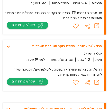
הרצליה
|
3-4 שנים
|
משרה מלאה
|
לפני 1 שעות
אנו מגייסים לחברת FP , חברת בת בקבוצת הרשברג, מנהל/ת תחום מכשור
תעשייתי להובלת פעילות פתרו...
שלח/י קורות חיים
מכונאי/ת אחזקה- משרת בוקר משולבת משמרות
יוניליוור ישראל
חיפה
|
1-2 שנים
|
משרה מלאה
ועוד
|
לפני 19 שעות
דרוש/ה מכונאי/ת אחזקה - תנאים מעולים למתאים/ה קליטה ישירה
לחברה והזדמנויות פיתוח קריירה...
שלח/י קורות חיים
מחסנאי/ת למחסן במרכז - תנאים טובים למתאימים/ות