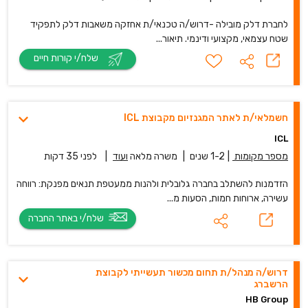
לחברת דלק מובילה -דרוש/ה טכנאי/ת אחזקה משאבות דלק לתפקיד
שטח עצמאי, מקצועי ודינמי. תיאור...
שלח/י קורות חיים
חשמלאי/ת לאתר המגנזיום מקבוצת ICL
ICL
מספר מקומות
|
1-2 שנים
|
משרה מלאה
ועוד
|
לפני 35 דקות
הזדמנות להשתלב בחברה גלובלית ולהנות ממעטפת תנאים מפנקת: רווחה
עשירה, ארוחות חמות, הסעות מ...
שלח/י באתר החברה
דרוש/ה מנהל/ת תחום מכשור תעשייתי לקבוצת
הרשברג
HB Group