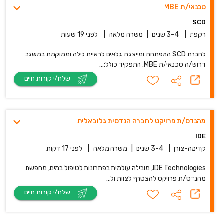
טכנאי/ת MBE
SCD
רקפת
|
3-4 שנים
|
משרה מלאה
|
לפני 19 שעות
לחברת SCD המפתחת ומייצגת גלאים לראיית לילה וממוקמת במשגב
דרוש/ה טכנאי/ת MBE. התפקיד כולל:...
שלח/י קורות חיים
מהנדס/ת פרויקט לחברה הנדסית גלובאלית
IDE
קדימה-צורן
|
3-4 שנים
|
משרה מלאה
|
לפני 17 דקות
IDE Technologies, מובילה עולמית בפתרונות לטיפול במים, מחפשת
מהנדס/ת פרויקט להצטרף לצוות ול...
שלח/י קורות חיים