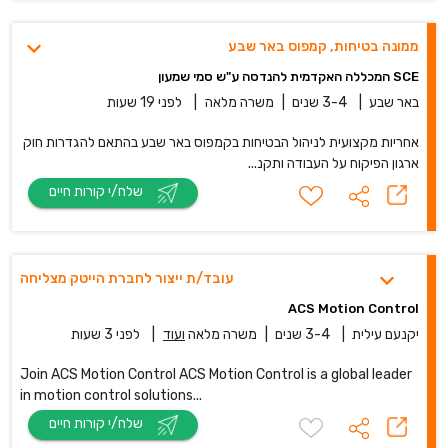
ממונה בטיחות, קמפוס באר שבע
SCE המכללה האקדמית להנדסה ע"ש סמי שמעון
באר שבע
|
3-4 שנים
|
משרה מלאה
|
לפני 19 שעות
אחריות מקצועית לניהול הבטיחות בקמפוס באר שבע בהתאם להגדרות חוק
ארגון הפיקוח על העבודה ותקנ...
שלח/י קורות חיים
עובד/ת ייצור לחברת הייטק מצליחה
ACS Motion Control
יקנעם עילית
|
3-4 שנים
|
משרה מלאה
ועוד
|
לפני 3 שעות
Join ACS Motion Control ACS Motion Control is a global leader
in motion control solutions...
שלח/י קורות חיים