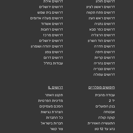
דרושים חולון
דרושים אילת
דרושים ראשון לציון
דרושים ירושלים
דרושים פתח תקווה
דרושים בית שמש
דרושים ראש העין
דרושים מעלה אדומים
דרושים נתניה
דרושים אשדוד
דרושים כפר סבא
דרושים רחובות
דרושים הרצליה
דרושים מרכז
דרושים הוד השרון
דרושים ירושלים
דרושים חדרה
דרושים יהודה ושומרון
דרושים חיפה
דרושים צפון
דרושים קריות
דרושים דרום
דרושים נהריה
עבודות בחו"ל
דרושים טבריה
דרושים עפולה
חיפושים פופלריים
דרושים IL
עבודה מהבית
תקנון האתר
יד 2
מדיניות הפרטיות
בנק הפועלים
הסכם מעסיקים
אבטחה
הצהרת נגישות
קוקה קולה
כל החברות
התעשייה האווירית
חברות בישראל
נהג עד 12 טון
צור קשר