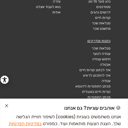
נהג מעל 15 טון
עזרה
סטודנטים
בואו לעבוד אצלנו
דרושים נהגים
אודות
קורות חיים
טבלאות שכר
מחשבון שכר
כתבות ומדריכים
טבלאות שכר
עבודה לנוער
חיפוש עבודה
אבטלה
איך לכתוב קורות חיים
איך להתכונן לראיון
עבודה
מכתב התפטרות לדוגמא
קורות חיים באנגלית
מכתב התפטרות
🍪 אוהבים עוגיות? גם אנחנו
אנחנו משתמשים בעוגיות (cookies) לשיפור חוויית הגלישה
שלך, הצגת הצעות מותאמות ועוד. כמפורט
במדיניות הפרטיות