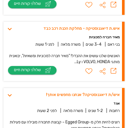
שלח/י קורות חיים
איש.ת דיאגנוסטיקה - מחלקת הכנת רכב כבד
מאיר חברה למכוניות
בני ראם
|
3-4 שנים
|
משרה מלאה
|
לפני 1 שעות
האנשים שלנו עושים את ההבדל! "מאיר חברה למכוניות ומשאיות", יבואנית
מותגי VOLVO, HONDA ו Ly...
שלח/י קורות חיים
איש/ת דיאגנוסטיקה? אנחנו מחפשים אותך!
אגד
רחובות
|
1-2 שנים
|
משרה מלאה
|
לפני 2 שעות
רוצים להיות חלק מ-Egged Group – קבוצת תחבורה מובילה עם פעילות