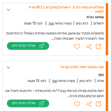
אחמ"ש אבטחה לת.מ. ירושלים (מתקדם ב') 65 ש״ח
לשעה
עמישב בע"מ
ירושלים
|
ללא נסיון
|
משרה מלאה
ועוד
|
לפני 13 שעות
מחפש/ת תפקיד עם אקשן, אחריות והשפעה אמיתית בשטח? זו ההזדמנות
שלך להצטרף למערך האבטחה המרכ...
שלח/י קורות חיים
קצין בטחון ראשי למלון יוקרתי
חסוי
אילת
|
ללא נסיון
|
משרה מלאה
ועוד
|
לפני 13 שעות
רשת מלונות מובילה מגייסת קבט"ר/ית למלון באילת – הזדמנות להוביל את
תחום הביטחון במלון ולנהל...
שלח/י קורות חיים