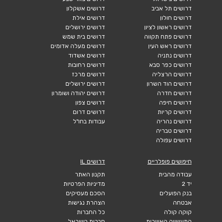
דרושים תל אביב
דרושים אשקלון
דרושים חולון
דרושים אילת
דרושים ראשון לציון
דרושים ירושלים
דרושים פתח תקווה
דרושים בית שמש
דרושים ראש העין
דרושים מעלה אדומים
דרושים נתניה
דרושים אשדוד
דרושים כפר סבא
דרושים רחובות
דרושים הרצליה
דרושים מרכז
דרושים הוד השרון
דרושים ירושלים
דרושים חדרה
דרושים יהודה ושומרון
דרושים חיפה
דרושים צפון
דרושים קריות
דרושים דרום
דרושים נהריה
עבודות בחו"ל
דרושים טבריה
דרושים עפולה
חיפושים פופלריים
דרושים IL
עבודה מהבית
תקנון האתר
יד 2
מדיניות הפרטיות
בנק הפועלים
הסכם מעסיקים
אבטחה
הצהרת נגישות
קוקה קולה
כל החברות
התעשייה האווירית
חברות בישראל