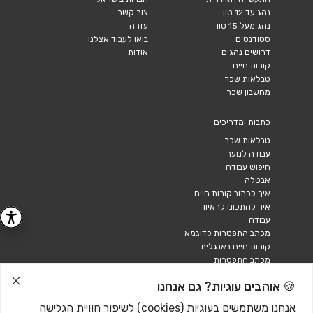
נהג עד 12 טון
צור קשר
נהג מעל 15 טון
עזרה
סטודנטים
בואו לעבוד אצלנו
דרושים נהגים
אודות
קורות חיים
טבלאות שכר
מחשבון שכר
כתבות ומדריכים
טבלאות שכר
עבודה לנוער
חיפוש עבודה
אבטלה
איך לכתוב קורות חיים
איך להתכונן לראיון
עבודה
מכתב התפטרות לדוגמא
קורות חיים באנגלית
מכתב התפטרות
🍪 אוהבים עוגיות? גם אנחנו
אנחנו משתמשים בעוגיות (cookies) לשיפור חוויית הגלישה