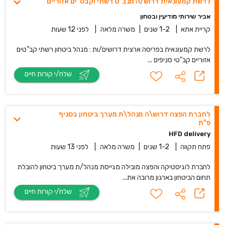
לרשת קמעונאית דרוש/ה מנב"ט רשתי וקבט"ים אזוריים
אביר שירותי מודיעין ובטחון
קריית אתא
|
1-2 שנים
|
משרה מלאה
|
לפני 12 שעות
לרשת קמעונאית בפריסה ארצית דרושים/ות : מנהל ביטחון רשתי קב"טים
אזוריים קב"טי סניפים ...
שלח/י קורות חיים
לחברת הפצה דרוש\ה מנהל\ת מערך ביטחון בסניף
פ"ת
HFD delivery
פתח תקווה
|
1-2 שנים
|
משרה מלאה
|
לפני 13 שעות
לחברת לוגיסטיקה והפצה מובילה מגייסת מנהל/ת מערך ביטחון להובלת
תחום הביטחון בארגון מרובה את...
שלח/י קורות חיים