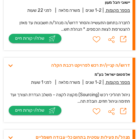
יישובי חבל מעון
מספר מקומות
|
1-2 שנים
|
משרה מלאה
|
לפני 22 שעות
לחברה בתחום התעשייה והסחר דרוש/ה מנהל/ת חשבונות עד מאזן
להצטרפות לצוות הכספים. * הנהלת חש...
שלח/י קורות חיים
דרוש/ה קניין/ית רכש לפרויקט רכבת הקלה
אלסטום ישראל בע"מ
מספר מקומות
|
1-2 שנים
|
משרה מלאה
|
לפני 1 שעות
ניהול תהליכי רכש (Sourcing) מקצה לקצה – משלב הגדרת הצורך ועד
חתימה וניהול חוזים. הובלת תה...
שלח/י קורות חיים
מנהל/ת פעילות עסקית בתחום כלי עבודה חשמליים