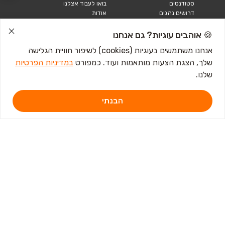
סטודנטים
בואו לעבוד אצלנו
דרושים נהגים
אודות
קורות חיים
טבלאות שכר
🍪 אוהבים עוגיות? גם אנחנו
מחשבון שכר
אנחנו משתמשים בעוגיות (cookies) לשיפור חוויית הגלישה
שלך, הצגת הצעות מותאמות ועוד. כמפורט
במדיניות הפרטיות
כתבות ומדריכים
שלנו.
טבלאות שכר
עבודה לנוער
חיפוש עבודה
הבנתי
אבטלה
איך לכתוב קורות חיים
איך להתכונן לראיון
עבודה
מכתב התפטרות לדוגמא
קורות חיים באנגלית
מכתב התפטרות