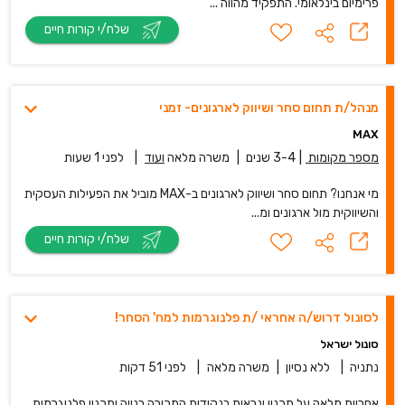
פרימיום בינלאומי. התפקיד מהווה ...
שלח/י קורות חיים
מנהל/ת תחום סחר ושיווק לארגונים- זמני
MAX
מספר מקומות
|
3-4 שנים
|
משרה מלאה
ועוד
|
לפני 1 שעות
מי אנחנו? תחום סחר ושיווק לארגונים ב-MAX מוביל את הפעילות העסקית
והשיווקית מול ארגונים ומ...
שלח/י קורות חיים
לסונול דרוש/ה אחראי /ת פלנוגרמות למח' הסחר!
סונול ישראל
נתניה
|
ללא נסיון
|
משרה מלאה
|
לפני 51 דקות
אחריות מלאה על תכנון ונראות בנקודות המכירה בנייה ותכנון פלנוגרמות