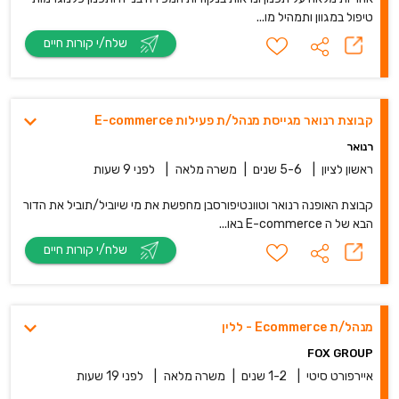
טיפול במגוון ותמהיל מו...
שלח/י קורות חיים
קבוצת רנואר מגייסת מנהל/ת פעילות E-commerce
רנואר
ראשון לציון
|
5-6 שנים
|
משרה מלאה
|
לפני 9 שעות
קבוצת האופנה רנואר וטוונטיפורסבן מחפשת את מי שיוביל/תוביל את הדור
הבא של ה E-commerce באו...
שלח/י קורות חיים
מנהל/ת Ecommerce - ללין
FOX GROUP
איירפורט סיטי
|
1-2 שנים
|
משרה מלאה
|
לפני 19 שעות