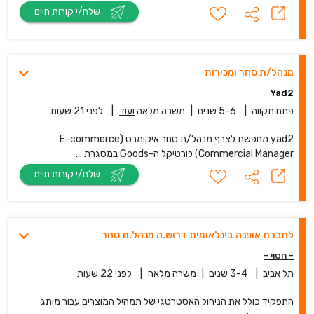
שלח/י קורות חיים
מנהל/ת סחר ומכירות
Yad2
פתח תקווה
|
5-6 שנים
|
משרה מלאה
ועוד
|
לפני 21 שעות
yad2 מחפשת לצרף מנהל/ת סחר איקומרס (E-commerce
Commercial Manager) לורטיקל ה-Goods במסגרת ...
שלח/י קורות חיים
לחברת אופנה בינלאומית דרוש.ה מנהל.ת סחר
- חסוי -
תל אביב
|
3-4 שנים
|
משרה מלאה
|
לפני 22 שעות
התפקיד כולל את הניהול האסטרטגי של תמהיל המוצרים עבור מותג