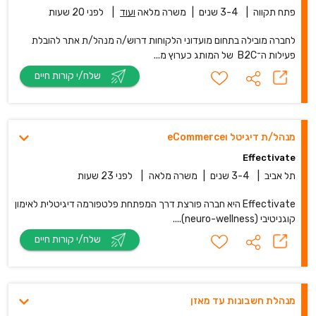
פתח תקווה
|
3-4 שנים
|
משרה מלאה
ועוד
|
לפני 20 שעות
לחברה מובילה בתחום מועדוני הלקוחות דרוש/ה מנהל/ת אתר להובלת
פעילות ה־B2C של המותג כערוץ מ...
שלח/י קורות חיים
מנהל/ת דיגיטל וeCommerce
Effectivate
תל אביב
|
3-4 שנים
|
משרה מלאה
|
לפני 23 שעות
Effectivate היא חברה פורצת דרך המפתחת פלטפורמה דיגיטלית לאימון
קוגניטיבי (neuro-wellness)....
שלח/י קורות חיים
מנהלת חשבונות עד מאזן