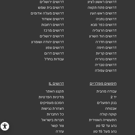
דרושים ראשון לציון
דרושים ירושלים
דרושים פתח תקווה
דרושים בית שמש
דרושים ראש העין
דרושים מעלה אדומים
דרושים נתניה
דרושים אשדוד
דרושים כפר סבא
דרושים רחובות
דרושים הרצליה
דרושים מרכז
דרושים הוד השרון
דרושים ירושלים
דרושים חדרה
דרושים יהודה ושומרון
דרושים חיפה
דרושים צפון
דרושים קריות
דרושים דרום
דרושים נהריה
עבודות בחו"ל
דרושים טבריה
דרושים עפולה
חיפושים פופלריים
דרושים IL
עבודה מהבית
תקנון האתר
יד 2
מדיניות הפרטיות
בנק הפועלים
הסכם מעסיקים
אבטחה
הצהרת נגישות
קוקה קולה
כל החברות
התעשייה האווירית
חברות בישראל
נהג עד 12 טון
צור קשר
נהג מעל 15 טון
עזרה