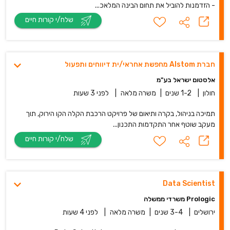
- הזדמנות להוביל את תחום הבינה המלאכ...
שלח/י קורות חיים
חברת Alstom מחפשת אחראי/ית דיווחים ותפעול
אלסטום ישראל בע"מ
חולון
|
1-2 שנים
|
משרה מלאה
|
לפני 3 שעות
תמיכה בניהול, בקרה ותיאום של פרויקט הרכבת הקלה הקו הירוק, תוך
מעקב שוטף אחר התקדמות התכנון...
שלח/י קורות חיים
Data Scientist
Prologic משרדי ממשלה
ירושלים
|
3-4 שנים
|
משרה מלאה
|
לפני 4 שעות