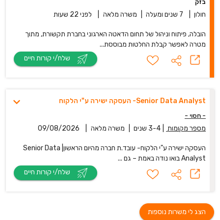
בזק
חולון
|
7 שנים ומעלה
|
משרה מלאה
|
לפני 22 שעות
הובלה, פיתוח וניהול של תחום הדאטה הארגוני בחברת תקשורת, מתוך
מטרה לאפשר קבלת החלטות מבוססת...
שלח/י קורות חיים
Senior Data Analyst- העסקה ישירה ע"י הלקוח
- חסוי -
מספר מקומות
|
3-4 שנים
|
משרה מלאה
|
09/08/2026
העסקה ישירה ע"י הלקוח- עובד.ת חברה מהיום הראשון| Senior Data
Analyst בואו נודה באמת – גם ...
שלח/י קורות חיים
הצג לי משרות נוספות