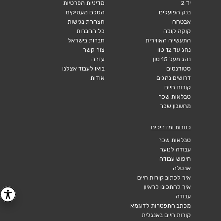
יד 2
מדיניות הפרטיות
בנק הפועלים
הסכם מעסיקים
אבטחה
הצהרת נגישות
קוקה קולה
כל החברות
התעשייה האווירית
חברות בישראל
נהג עד 12 טון
צור קשר
נהג מעל 15 טון
עזרה
סטודנטים
בואו לעבוד אצלנו
דרושים נהגים
אודות
קורות חיים
טבלאות שכר
מחשבון שכר
כתבות ומדריכים
טבלאות שכר
עבודה לנוער
חיפוש עבודה
אבטלה
איך לכתוב קורות חיים
איך להתכונן לראיון
עבודה
מכתב התפטרות לדוגמא
קורות חיים באנגלית