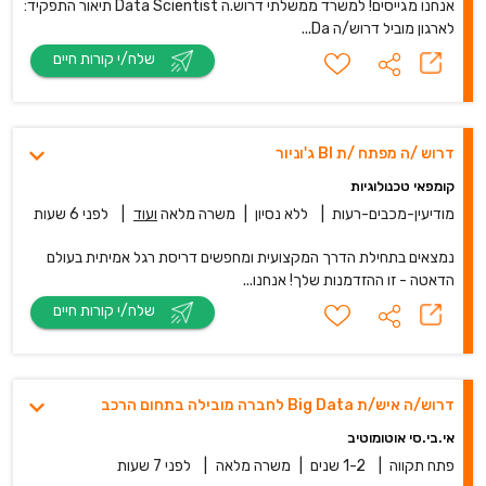
אנחנו מגייסים! למשרד ממשלתי דרוש.ה Data Scientist תיאור התפקיד:
לארגון מוביל דרוש/ה Da...
שלח/י קורות חיים
דרוש /ה מפתח /ת BI ג'וניור
קומפאי טכנולוגיות
מודיעין-מכבים-רעות
|
ללא נסיון
|
משרה מלאה
ועוד
|
לפני 6 שעות
נמצאים בתחילת הדרך המקצועית ומחפשים דריסת רגל אמיתית בעולם
הדאטה - זו ההזדמנות שלך! אנחנו...
שלח/י קורות חיים
דרוש/ה איש/ת Big Data לחברה מובילה בתחום הרכב
אי.בי.סי אוטומוטיב
פתח תקווה
|
1-2 שנים
|
משרה מלאה
|
לפני 7 שעות