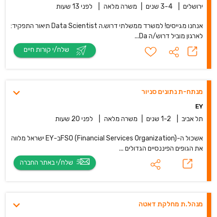
ירושלים
|
3-4 שנים
|
משרה מלאה
|
לפני 13 שעות
אנחנו מגייסים! למשרד ממשלתי דרוש.ה Data Scientist תיאור התפקיד:
לארגון מוביל דרוש/ה Da...
שלח/י קורות חיים
מנתח-ת נתונים סניור
EY
תל אביב
|
1-2 שנים
|
משרה מלאה
|
לפני 20 שעות
אשכול ה-FSO (Financial Services Organization)ב-EY ישראל מלווה
את הגופים הפיננסיים הגדולים ...
שלח/י באתר החברה
מנהל.ת מחלקת דאטה