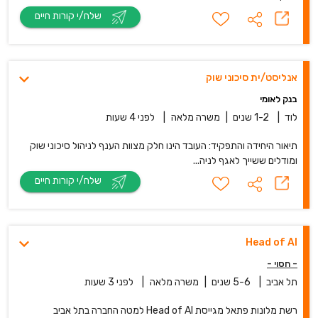
שלח/י קורות חיים
אנליסט/ית סיכוני שוק
בנק לאומי
לוד
|
1-2 שנים
|
משרה מלאה
|
לפני 4 שעות
תיאור היחידה והתפקיד: העובד הינו חלק מצוות הענף לניהול סיכוני שוק
ומודלים ששייך לאגף לניה...
שלח/י קורות חיים
Head of AI
- חסוי -
תל אביב
|
5-6 שנים
|
משרה מלאה
|
לפני 3 שעות
רשת מלונות פתאל מגייסת Head of AI למטה החברה בתל אביב