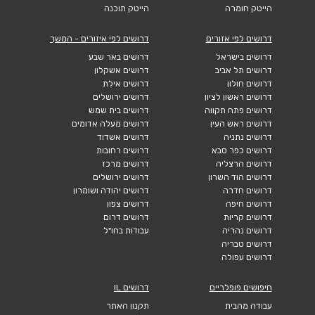
הייטק חומרה
הייטק תוכנה
דרושים לפי אזורים
דרושים לפי איזורים - המשך
דרושים בישראל
דרושים באר שבע
דרושים תל אביב
דרושים אשקלון
דרושים חולון
דרושים אילת
דרושים ראשון לציון
דרושים ירושלים
דרושים פתח תקווה
דרושים בית שמש
דרושים ראש העין
דרושים מעלה אדומים
דרושים נתניה
דרושים אשדוד
דרושים כפר סבא
דרושים רחובות
דרושים הרצליה
דרושים מרכז
דרושים הוד השרון
דרושים ירושלים
דרושים חדרה
דרושים יהודה ושומרון
דרושים חיפה
דרושים צפון
דרושים קריות
דרושים דרום
דרושים נהריה
עבודות בחו"ל
דרושים טבריה
דרושים עפולה
חיפושים פופלריים
דרושים IL
עבודה מהבית
תקנון האתר