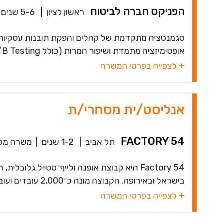
הפניקס חברה לביטוח
ראשון לציון
|
5-6 שנים
סגמנטציה מתקדמת של קהלים והפקת תובנות עסקיות עבו
אופטימיזציה מתמדת ושיפור המרות (כולל A/B Testing) שיתוף פעולה עם צוותי BI, מ...
+ לצפייה בפרטי המשרה
אנליסט/ית מסחרי/ת
FACTORY 54
תל אביב
|
1-2 שנים
|
משרה מל
Factory 54 היא קבוצת אופנה ולייף־סטייל ג
בישראל ובאירופה. הקבוצה מונה כ־2,000 עובדים ועובדות במגוון רחב של תחומים, כאשר ...
+ לצפייה בפרטי המשרה