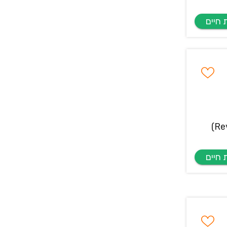
חברת MASTER מבית רשת מלונות פתאל מגייסת מנהל/ת תשואה עם ניסיון מלונאי חובה !!(Revenue / Yield Manager)