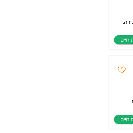
ירה,
.