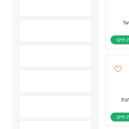
על
חבת