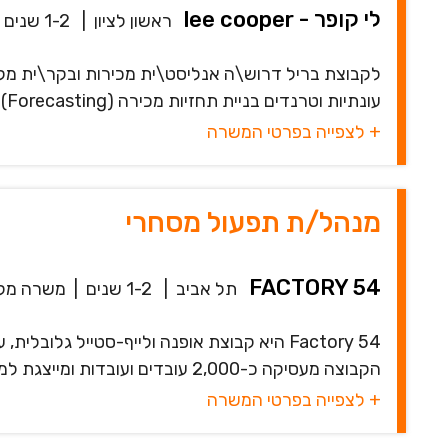
לי קופר - lee cooper
ראשון לציון
|
1-2 שנים
לקבוצת בריל דרוש\ה אנליסט\ית מכירות ובקר\ית מלא
עונתיות וטרנדים בניית תחזיות מכירה (Forecasting) ברמת קטגוריה/מוצר ניתוח...
+ לצפייה בפרטי המשרה
מנהל/ת תפעול מסחרי
FACTORY 54
תל אביב
|
1-2 שנים
|
משרה מל
Factory 54 היא קבוצת אופנה ולייף-סטייל ג
הקבוצה מעסיקה כ-2,000 עובדים ועובדות ומייצגת למעלה מ-150 ממותגי היוקרה והלייף-סטי...
+ לצפייה בפרטי המשרה