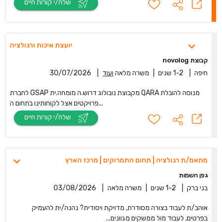
שלח/י קורות חיים
יועצת איכות ורגולציה
קבוצת novolog
חיפה
|
1-2 שנים
|
משרה מלאה
ועוד
|
30/07/2026
לחברת GSAP מקבוצת נובולוג דרוש.ה מומחה.ית QARA מנוסה להובלת
פרויקטים אצל לקוחותינו בתחום ה...
שלח/י קורות חיים
מתאמ/ת רגולציה | תחום התמרוקים | מרכז הארץ
גפן השמות
בני ברק
|
1-2 שנים
|
משרה מלאה
|
03/08/2026
אוהב/ת לעבוד בצורה מסודרת, מדויקת ויסודית? נהנה/ית להעמיק
בפרטים, לעבוד מול ממשקים מגוונים...