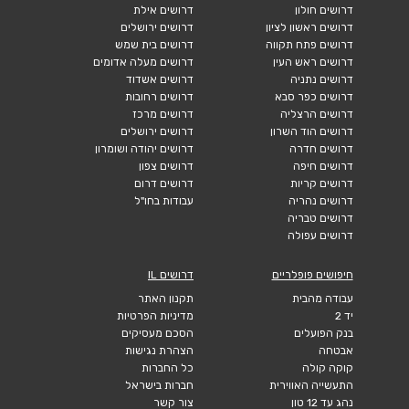
דרושים חולון
דרושים אילת
דרושים ראשון לציון
דרושים ירושלים
דרושים פתח תקווה
דרושים בית שמש
דרושים ראש העין
דרושים מעלה אדומים
דרושים נתניה
דרושים אשדוד
דרושים כפר סבא
דרושים רחובות
דרושים הרצליה
דרושים מרכז
דרושים הוד השרון
דרושים ירושלים
דרושים חדרה
דרושים יהודה ושומרון
דרושים חיפה
דרושים צפון
דרושים קריות
דרושים דרום
דרושים נהריה
עבודות בחו"ל
דרושים טבריה
דרושים עפולה
חיפושים פופלריים
דרושים IL
עבודה מהבית
תקנון האתר
יד 2
מדיניות הפרטיות
בנק הפועלים
הסכם מעסיקים
אבטחה
הצהרת נגישות
קוקה קולה
כל החברות
התעשייה האווירית
חברות בישראל
נהג עד 12 טון
צור קשר