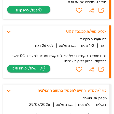
שיפור ו-ולידציה של שיטות א...
פנה/י ללא קו”ח
אנליטיקאי/ת למעבדת QC
תרו תעשייה רוקחית
חיפה
|
1-2 שנים
|
משרה מלאה
|
לפני 26 דקות
לתרו תעשייה רוקחית דרוש/ה אנליטיקאית זמני/ת למעבדת QC תיאור
התפקיד: •ביצוע בדיקות אנליטי...
שלח/י קורות חיים
בוגר/ת מדעי החיים לתפקיד בתחום הרגולציה
גולדמן מיון והשמה
ירושלים
|
ללא נסיון
|
משרה מלאה
|
29/07/2026