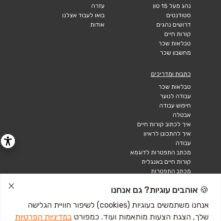
נהג מעל 15 טון
עזרה
סטודנטים
בואו לעבוד אצלנו
דרושים נהגים
אודות
קורות חיים
טבלאות שכר
מחשבון שכר
כתבות ומדריכים
טבלאות שכר
עבודה לנוער
חיפוש עבודה
אבטלה
איך לכתוב קורות חיים
איך להתכונן לראיון
עבודה
מכתב התפטרות לדוגמא
קורות חיים באנגלית
מכתב התפטרות
🍪 אוהבים עוגיות? גם אנחנו
אנחנו משתמשים בעוגיות (cookies) לשיפור חוויית הגלישה
שלך, הצגת הצעות מותאמות ועוד. כמפורט
במדיניות הפרטיות