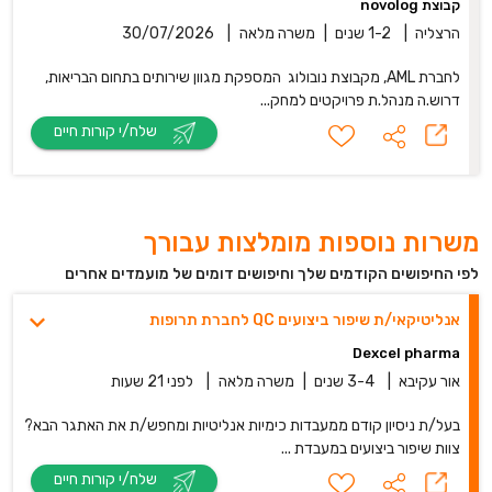
קבוצת novolog
הרצליה
|
1-2 שנים
|
משרה מלאה
|
30/07/2026
לחברת AML, מקבוצת נובולוג המספקת מגוון שירותים בתחום הבריאות,
דרוש.ה מנהל.ת פרויקטים למחק...
שלח/י קורות חיים
משרות נוספות מומלצות עבורך
לפי החיפושים הקודמים שלך וחיפושים דומים של מועמדים אחרים
אנליטיקאי/ת שיפור ביצועים QC לחברת תרופות
Dexcel pharma
אור עקיבא
|
3-4 שנים
|
משרה מלאה
|
לפני 21 שעות
בעל/ת ניסיון קודם ממעבדות כימיות אנליטיות ומחפש/ת את האתגר הבא?
צוות שיפור ביצועים במעבדת ...
שלח/י קורות חיים