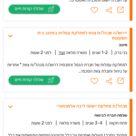
על הובלת יישום התוכנית האסטרט...
שלח/י קורות חיים
דרוש/ה מנהל/ת צוות למחלקת עמלות במיטב בית
השקעות
מיטב
בני ברק
|
1-2 שנים
|
משרה מלאה
ועוד
|
לפני 2 שעות
למחלקת עמלות של חברת הגמל והפנסיה דרוש/ה מנהל/ת צוות * אחריות
על ניהול והובלת צוות הסכמי...
שלח/י קורות חיים
מנהל/ת מחלקת יישומי ליבה אלמנטארי
שלמה חברה לביטוח
פתח תקווה
|
3-4 שנים
|
משרה מלאה
|
לפני 2 שעות
תפקיד המרכז פעילות ואחריות על כלל פרויקטי הפיתוח המיישמים את כלל