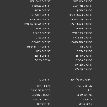
דרושים בישראל
דרושים באר שבע
דרושים תל אביב
דרושים אשקלון
דרושים חולון
דרושים אילת
דרושים ראשון לציון
דרושים ירושלים
דרושים פתח תקווה
דרושים בית שמש
דרושים ראש העין
דרושים מעלה אדומים
דרושים נתניה
דרושים אשדוד
דרושים כפר סבא
דרושים רחובות
דרושים הרצליה
דרושים מרכז
דרושים הוד השרון
דרושים ירושלים
דרושים חדרה
דרושים יהודה ושומרון
דרושים חיפה
דרושים צפון
דרושים קריות
דרושים דרום
דרושים נהריה
עבודות בחו"ל
דרושים טבריה
דרושים עפולה
חיפושים פופלריים
דרושים IL
עבודה מהבית
תקנון האתר
יד 2
מדיניות הפרטיות
בנק הפועלים
הסכם מעסיקים
אבטחה
הצהרת נגישות
קוקה קולה
כל החברות