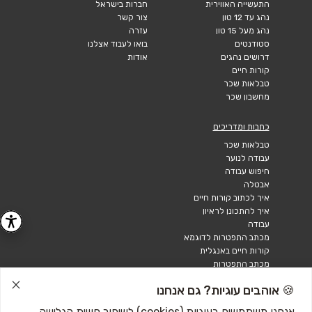
התעשייה האווירית
חברות בישראל
נהג עד 12 טון
צור קשר
נהג מעל 15 טון
עזרה
סטודנטים
בואו לעבוד אצלנו
דרושים נהגים
אודות
קורות חיים
טבלאות שכר
מחשבון שכר
כתבות ומדריכים
טבלאות שכר
עבודה לנוער
חיפוש עבודה
אבטלה
איך לכתוב קורות חיים
איך להתכונן לראיון
עבודה
מכתב התפטרות לדוגמא
קורות חיים באנגלית
מכתב התפטרות
🍪 אוהבים עוגיות? גם אנחנו
אנחנו משתמשים בעוגיות (cookies) לשיפור חוויית הגלישה