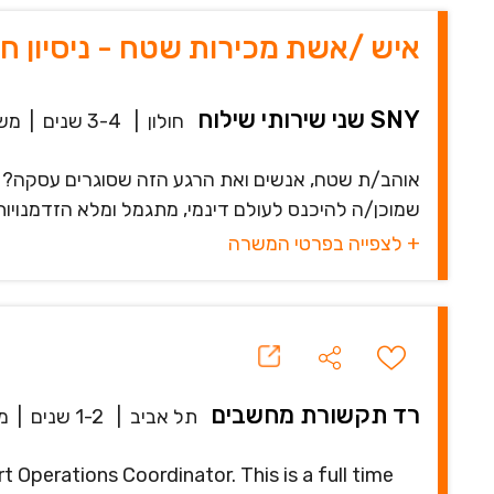
איש /אשת מכירות שטח - ניסיון חו
SNY שני שירותי שילוח
חולון
|
3-4 שנים
|
מש
אוהב/ת שטח, אנשים ואת הרגע הזה שסוגרים עסקה? א
שמוכן/ה להיכנס לעולם דינמי, מתגמל ומלא הזדמנויות. בחברת SNY לא מחכים לה
+ לצפייה בפרטי המשרה
רד תקשורת מחשבים
תל אביב
|
1-2 שנים
|
מ
Operations Coordinator. This is a full time