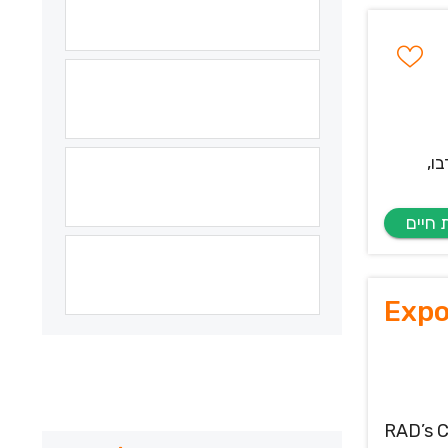
ו,
Expo
RAD’s C