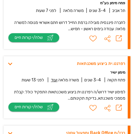
פמה מימון בע"מ
תל אביב
|
3-4 שנים
|
משרה מלאה
|
לפני 7 שעות
לחברה פיננסית מובילה ברמת החייל דרוש חתם אשראי מנוסה למשרה
מלאה: עבודה בימים ראשון - חמיש...
שלח/י קורות חיים
רפרנט.ית ביצוע משכנתאות
מימון ישיר
פתח תקווה
|
3-4 שנים
|
משרה מלאה
ועוד
|
לפני 13 שעות
למימון ישיר דרוש/ה רפרנט.ית ביצוע משכנתאות התפקיד כולל: קבלת
מסמכי משכנתא, בדיקת תקינותם...
שלח/י קורות חיים
רכז/ת Back Office ותפעול עסקי