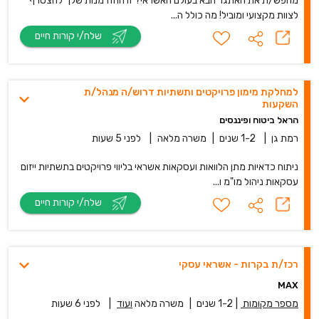
מחפש/ת את האתגר הבא בעולם האשראי? זו ההזדמנות שלך להצטרף
לצוות מקצועי ומוביל! מה כולל ה...
שלח/י קורות חיים
למחלקת מימון פרויקטים ותשתיות דרוש/ה מנהל/ת
השקעות
הראל ביטוח ופיננסים
רמת גן
|
1-2 שנים
|
משרה מלאה
|
לפני 5 שעות
ניתוח כדאיות מתן הלוואות ועסקאות אשראי בליווי פרויקטים בתשתיות ייזום
עסקאות ניהול מו"מ ו...
שלח/י קורות חיים
רכז/ת בקרות - אשראי עסקי
MAX
מספר מקומות
|
1-2 שנים
|
משרה מלאה
ועוד
|
לפני 6 שעות