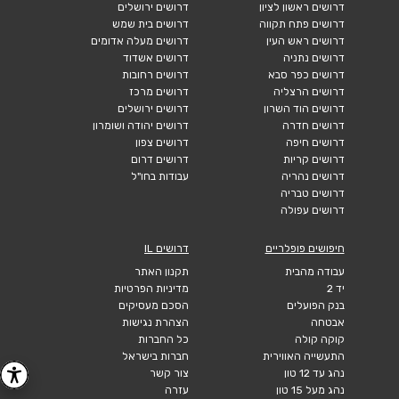
דרושים ראשון לציון
דרושים ירושלים
דרושים פתח תקווה
דרושים בית שמש
דרושים ראש העין
דרושים מעלה אדומים
דרושים נתניה
דרושים אשדוד
דרושים כפר סבא
דרושים רחובות
דרושים הרצליה
דרושים מרכז
דרושים הוד השרון
דרושים ירושלים
דרושים חדרה
דרושים יהודה ושומרון
דרושים חיפה
דרושים צפון
דרושים קריות
דרושים דרום
דרושים נהריה
עבודות בחו"ל
דרושים טבריה
דרושים עפולה
חיפושים פופלריים
דרושים IL
עבודה מהבית
תקנון האתר
יד 2
מדיניות הפרטיות
בנק הפועלים
הסכם מעסיקים
אבטחה
הצהרת נגישות
קוקה קולה
כל החברות
התעשייה האווירית
חברות בישראל
נהג עד 12 טון
צור קשר
נהג מעל 15 טון
עזרה