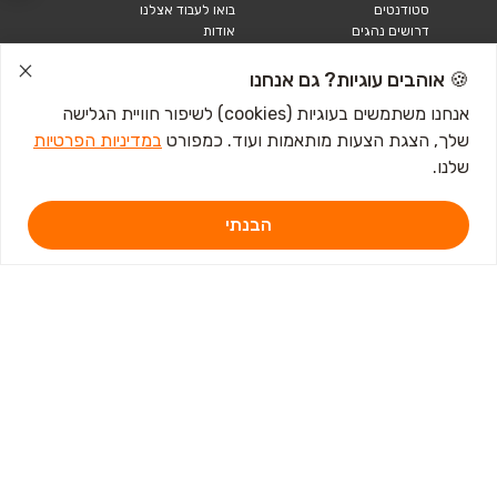
סטודנטים
בואו לעבוד אצלנו
דרושים נהגים
אודות
קורות חיים
טבלאות שכר
🍪 אוהבים עוגיות? גם אנחנו
מחשבון שכר
אנחנו משתמשים בעוגיות (cookies) לשיפור חוויית הגלישה
שלך, הצגת הצעות מותאמות ועוד. כמפורט
במדיניות הפרטיות
כתבות ומדריכים
שלנו.
טבלאות שכר
עבודה לנוער
חיפוש עבודה
הבנתי
אבטלה
איך לכתוב קורות חיים
איך להתכונן לראיון
עבודה
מכתב התפטרות לדוגמא
קורות חיים באנגלית
מכתב התפטרות