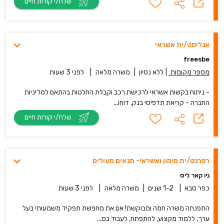
שלח/י קורות חיים
אנליסט/ית אשראי
freesbe
מספר מקומות
|
ללא נסיון
|
משרה מלאה
|
לפני 3 שעות
- ניתוח בקשות אשראי לרכישת רכב וקבלת החלטות בהתאם למדיניות
החברה - קריאת תדפיסי בנק, דוחו...
שלח/י קורות חיים
רפרנט/ית מימון ואשראי- תנאים מעולים
ניו קאר ליס
כפר סבא
|
1-2 שנים
|
משרה מלאה
|
לפני 3 שעות
התפנתה משרה חמה ומבוקשת! אם את מחפשת תפקיד משמעותי בעל
ערך, ללמוד מקצוע, להתפתח, לעבוד בס...