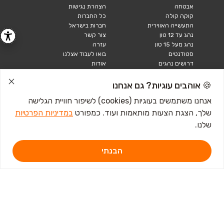
אבטחה
הצהרת נגישות
קוקה קולה
כל החברות
התעשייה האווירית
חברות בישראל
נהג עד 12 טון
צור קשר
נהג מעל 15 טון
עזרה
סטודנטים
בואו לעבוד אצלנו
דרושים נהגים
אודות
קורות חיים
טבלאות שכר
🍪 אוהבים עוגיות? גם אנחנו
מחשבון שכר
אנחנו משתמשים בעוגיות (cookies) לשיפור חוויית הגלישה
שלך, הצגת הצעות מותאמות ועוד. כמפורט
במדיניות הפרטיות
כתבות ומדריכים
שלנו.
טבלאות שכר
עבודה לנוער
חיפוש עבודה
הבנתי
אבטלה
איך לכתוב קורות חיים
איך להתכונן לראיון
עבודה
מכתב התפטרות לדוגמא
קורות חיים באנגלית
מכתב התפטרות