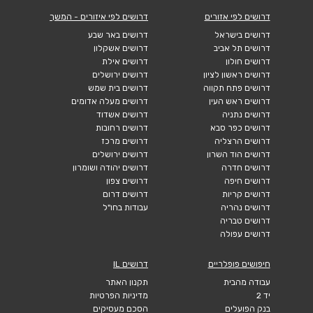
דרושים לפי אזורים
דרושים לפי איזורים - המשך
דרושים בישראל
דרושים באר שבע
דרושים תל אביב
דרושים אשקלון
דרושים חולון
דרושים אילת
דרושים ראשון לציון
דרושים ירושלים
דרושים פתח תקווה
דרושים בית שמש
דרושים ראש העין
דרושים מעלה אדומים
דרושים נתניה
דרושים אשדוד
דרושים כפר סבא
דרושים רחובות
דרושים הרצליה
דרושים מרכז
דרושים הוד השרון
דרושים ירושלים
דרושים חדרה
דרושים יהודה ושומרון
דרושים חיפה
דרושים צפון
דרושים קריות
דרושים דרום
דרושים נהריה
עבודות בחו"ל
דרושים טבריה
דרושים עפולה
חיפושים פופלריים
דרושים IL
עבודה מהבית
תקנון האתר
יד 2
מדיניות הפרטיות
בנק הפועלים
הסכם מעסיקים