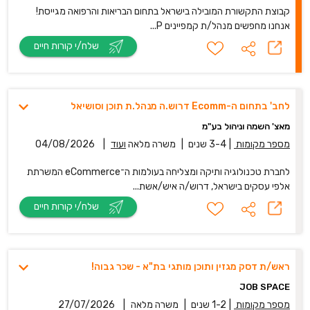
קבוצת התקשורת המובילה בישראל בתחום הבריאות והרפואה מגייסת!
אנחנו מחפשים מנהל/ת קמפיינים P...
שלח/י קורות חיים
לחב' בתחום ה-Ecomm דרוש.ה מנהל.ת תוכן וסושיאל
מאצ' השמה וניהול בע"מ
מספר מקומות
|
3-4 שנים
|
משרה מלאה
ועוד
|
04/08/2026
לחברת טכנולוגיה ותיקה ומצליחה בעולמות ה־eCommerce המשרתת
אלפי עסקים בישראל, דרוש/ה איש/אשת...
שלח/י קורות חיים
ראש/ת דסק מגזין ותוכן מותגי בת"א - שכר גבוה!
JOB SPACE
מספר מקומות
|
1-2 שנים
|
משרה מלאה
|
27/07/2026