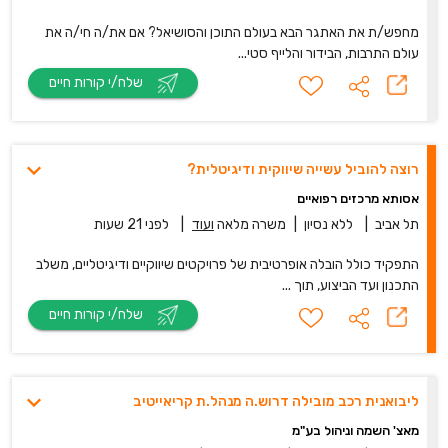
מחפש/ת את האתגר הבא בעולם התוכן והסושיאל? אם את/ה חי/ה את
עולם התרבות, הבידור והלייף סטי...
שלח/י קורות חיים
רוצה להוביל עשייה שיווקית ודיגיטלית?
אסותא מרכזים רפואיים
תל אביב
|
ללא נסיון
|
משרה מלאה
ועוד
|
לפני 21 שעות
התפקיד כולל הובלה אופרטיבית של פרויקטים שיווקיים ודיגיטליים, משלב
התכנון ועד הביצוע, תוך ...
שלח/י קורות חיים
ליבואנית רכב מובילה דרוש.ה מנהל.ת קריאייטיב
מאצ' השמה וניהול בע"מ