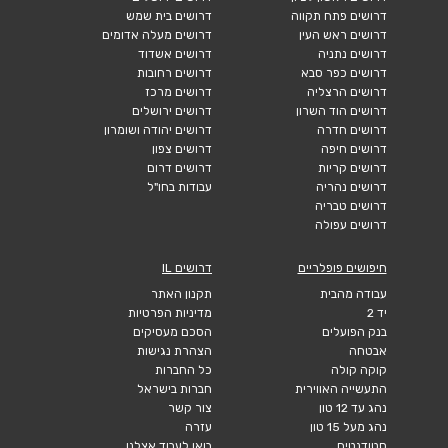
דרושים פתח תקווה
דרושים בית שמש
דרושים ראש העין
דרושים מעלה אדומים
דרושים נתניה
דרושים אשדוד
דרושים כפר סבא
דרושים רחובות
דרושים הרצליה
דרושים מרכז
דרושים הוד השרון
דרושים ירושלים
דרושים חדרה
דרושים יהודה ושומרון
דרושים חיפה
דרושים צפון
דרושים קריות
דרושים דרום
דרושים נהריה
עבודות בחו"ל
דרושים טבריה
דרושים עפולה
חיפושים פופלריים
דרושים IL
עבודה מהבית
תקנון האתר
יד 2
מדיניות הפרטיות
בנק הפועלים
הסכם מעסיקים
אבטחה
הצהרת נגישות
קוקה קולה
כל החברות
התעשייה האווירית
חברות בישראל
נהג עד 12 טון
צור קשר
נהג מעל 15 טון
עזרה
סטודנטים
בואו לעבוד אצלנו