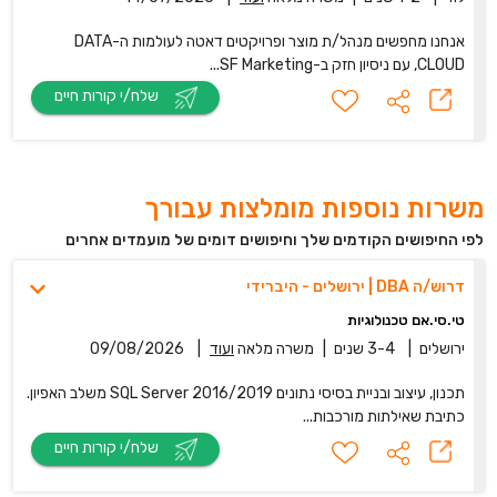
אנחנו מחפשים מנהל/ת מוצר ופרויקטים דאטה לעולמות ה-DATA
CLOUD, עם ניסיון חזק ב-SF Marketing...
שלח/י קורות חיים
משרות נוספות מומלצות עבורך
לפי החיפושים הקודמים שלך וחיפושים דומים של מועמדים אחרים
דרוש/ה DBA | ירושלים - היברידי
טי.סי.אם טכנולוגיות
ירושלים
|
3-4 שנים
|
משרה מלאה
ועוד
|
09/08/2026
תכנון, עיצוב ובניית בסיסי נתונים SQL Server 2016/2019 משלב האפיון.
כתיבת שאילתות מורכבות...
שלח/י קורות חיים