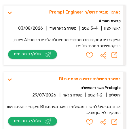
לארגון מוביל דרוש/ה Prompt Engineer
קבוצת Aman
ראשון לציון
|
3-4 שנים
|
משרה מלאה
ועוד
|
03/08/2026
אפיון צרכים עסקיים ותרגומם לפרומפטים ולתהליכים מבוססי AI פיתוח,
בדיקה ושיפור מתמיד של פרו...
שלח/י קורות חיים
למשרד ממשלתי דרוש.ה מפתח.ת BI
Prologic משרדי ממשלה
ירושלים
|
1-2 שנים
|
משרה מלאה
|
29/07/2026
אנחנו מגייסים! למשרד ממשלתי דרוש.ה מפתח.ת BI מיקום- ירושלים תיאור
התפקיד: לארגון מובי...
שלח/י קורות חיים