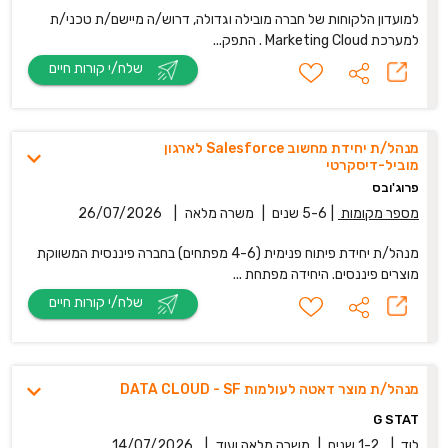
למועדון הלקוחות של חברה מובילה וגדולה, דרוש/ה מיישם/ת טכני/ת
למערכת Marketing Cloud . התפק...
שלח/י קורות חיים
מנהל/ת יחידת מחשוב Salesforce לארגון
מוביל-דיסקרטי
פרוג'ובס
מספר מקומות
|
5-6 שנים
|
משרה מלאה
|
26/07/2026
מנהל/ת יחידת פיתוח פנימית (4-6 מפתחים) בחברה פיננסית המשווקת
מוצרים פיננסים. היחידה מפתחת ...
שלח/י קורות חיים
מנהל/ת מוצר דאטה לעולמות DATA CLOUD - SF
G STAT
לוד
|
1-2 שנים
|
משרה מלאה
ועוד
|
14/07/2026