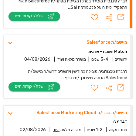
חברה פיננסית מובילה במרכז מגייסת מפתח/ת Salesforce תיאור
התפקיד: פיתוח על פלטפורמת Sal...
שלח/י קורות חיים
מיישם/ת Salesforce
Match השמה - אורנית
ירושלים
|
3-4 שנים
|
משרה מלאה
ועוד
|
04/08/2026
לחברה טכנולוגית מובילה במודיעין וירושלים דרוש/ה מיישם/ת
Salesforce מנוסה שיצטרף/תצטרף ...
שלח/י קורות חיים
מיישם/ת טכני/ת Salesforce Marketing Cloud
G STAT
פתח תקווה
|
1-2 שנים
|
משרה מלאה
ועוד
|
02/08/2026