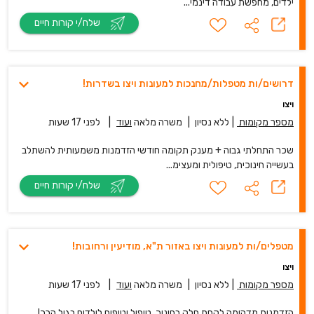
ילדים, מחפשת עבודה דינמי...
שלח/י קורות חיים
דרושים/ות מטפלות/מחנכות למעונות ויצו בשדרות!
ויצו
מספר מקומות
|
ללא נסיון
|
משרה מלאה
ועוד
|
לפני 17 שעות
שכר התחלתי גבוה + מענק תקומה חודשי הזדמנות משמעותית להשתלב
בעשייה חינוכית, טיפולית ומעצימ...
שלח/י קורות חיים
מטפלים/ות למעונות ויצו באזור ת"א, מודיעין ורחובות!
ויצו
מספר מקומות
|
ללא נסיון
|
משרה מלאה
ועוד
|
לפני 17 שעות
הזדמנות מדהימה לקחת חלק בחינוך, טיפול וטיפוח לילדים בגיל הרך!