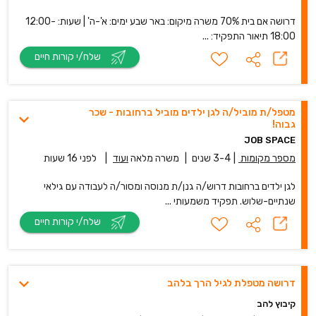
דרושה אם בית 70% משרה מיקום: באר שבע ימים: א'-ה' | שעות: 12:00-
18:00 תיאור התפקיד: ...
שלח/י קורות חיים
מטפל/ת מוביל/ה לגן ילדים מוביל ברחובות - שכר
גבוה!
JOB SPACE
מספר מקומות
|
3-4 שנים
|
משרה מלאה
ועוד
|
לפני 16 שעות
לגן ילדים ברחובות דרוש/ה גנן/ת מנוסה ומסור/ה לעבודה עם גילאי
שנתיים-שלוש. תפקיד משמעותי ...
שלח/י קורות חיים
דרושה מטפלת לגיל הרך בלהב
קיבוץ להב