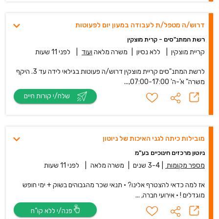
דרוש/ה מטפל/ת לעבודה במעון יום לפעוטות
רשת המתנ"סים - קרית מוצקין
קריית מוצקין
|
ללא נסיון
|
משרה מלאה
ועוד
|
לפני 11 שעות
לרשת המתנ"סים קריית מוצקין דרוש/ה פעוטות בגילאי לידה עד 3. היקף
משרה" א'-ה' 07:00-17:00,...
שלח/י קורות חיים
מובילות כיתה לגני האיכות של ניוטון
ניוטון מרכזים חינוכיים בע"מ
מספר מקומות
|
3-4 שנים
|
משרה מלאה
|
לפני 11 שעות
אז למה כדאי להצטרף אלינו? • תנאי שכר מהגבוהים בשוק + ימי חופש
מוגדלים ! • אירועי חברה, ...
פנה/י ללא קו”ח