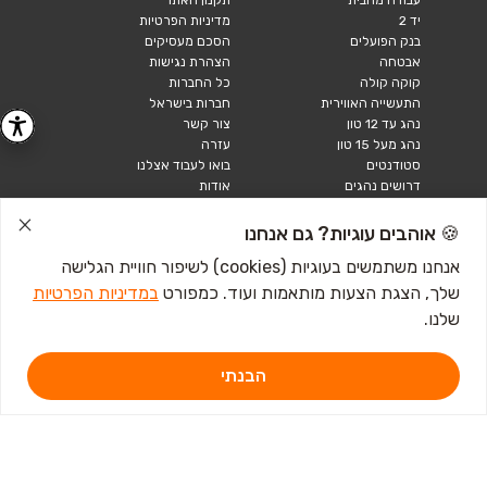
עבודה מהבית
תקנון האתר
יד 2
מדיניות הפרטיות
בנק הפועלים
הסכם מעסיקים
אבטחה
הצהרת נגישות
קוקה קולה
כל החברות
התעשייה האווירית
חברות בישראל
נהג עד 12 טון
צור קשר
נהג מעל 15 טון
עזרה
סטודנטים
בואו לעבוד אצלנו
דרושים נהגים
אודות
קורות חיים
טבלאות שכר
🍪 אוהבים עוגיות? גם אנחנו
מחשבון שכר
אנחנו משתמשים בעוגיות (cookies) לשיפור חוויית הגלישה
שלך, הצגת הצעות מותאמות ועוד. כמפורט
במדיניות הפרטיות
כתבות ומדריכים
שלנו.
טבלאות שכר
עבודה לנוער
חיפוש עבודה
הבנתי
אבטלה
איך לכתוב קורות חיים
איך להתכונן לראיון
עבודה
מכתב התפטרות לדוגמא