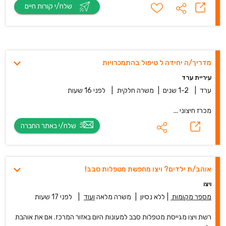
שלח/י קורות חיים
מדריך/ה יחידה ל טיפול בהתמכרויות
עיריית ערד
ערד
|
1-2 שנים
|
משרה חלקית
|
לפני 16 שעות
מכרז חיצוני ...
שלח/י באתר החברה
אוהב/ת ילדים? ויצו מחפשת מטפלות סבב!
ויצו
מספר מקומות
|
ללא נסיון
|
משרה מלאה
ועוד
|
לפני 17 שעות
רשת ויצו מגייסת מטפלות סבב למעונות היום באזור המרכז. אם את אוהבת