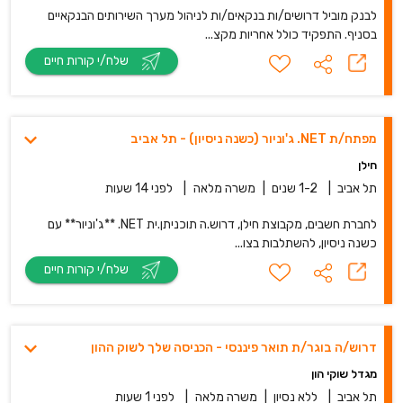
לבנק מוביל דרושים/ות בנקאים/ות לניהול מערך השירותים הבנקאיים
בסניף. התפקיד כולל אחריות מקצ...
שלח/י קורות חיים
מפתח/ת ‎.NET ג'וניור (כשנה ניסיון) - תל אביב
חילן
תל אביב
|
1-2 שנים
|
משרה מלאה
|
לפני 14 שעות
לחברת חשבים, מקבוצת חילן, דרוש.ה תוכניתן.ית ‎.NET **ג'וניור** עם
כשנה ניסיון, להשתלבות בצו...
שלח/י קורות חיים
דרוש/ה בוגר/ת תואר פיננסי - הכניסה שלך לשוק ההון
מגדל שוקי הון
תל אביב
|
ללא נסיון
|
משרה מלאה
|
לפני 1 שעות