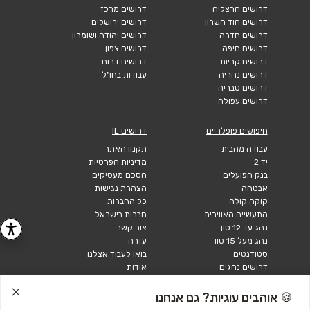
דרושים הרצליה
דרושים מרכז
דרושים הוד השרון
דרושים ירושלים
דרושים חדרה
דרושים יהודה ושומרון
דרושים חיפה
דרושים צפון
דרושים קריות
דרושים דרום
דרושים נהריה
עבודות בחו"ל
דרושים טבריה
דרושים עפולה
חיפושים פופלריים
דרושים IL
עבודה מהבית
תקנון האתר
יד 2
מדיניות הפרטיות
בנק הפועלים
הסכם מעסיקים
אבטחה
הצהרת נגישות
קוקה קולה
כל החברות
התעשייה האווירית
חברות בישראל
נהג עד 12 טון
צור קשר
נהג מעל 15 טון
עזרה
סטודנטים
בואו לעבוד אצלנו
דרושים נהגים
אודות
קורות חיים
טבלאות שכר
🍪 אוהבים עוגיות? גם אנחנו
מחשבון שכר