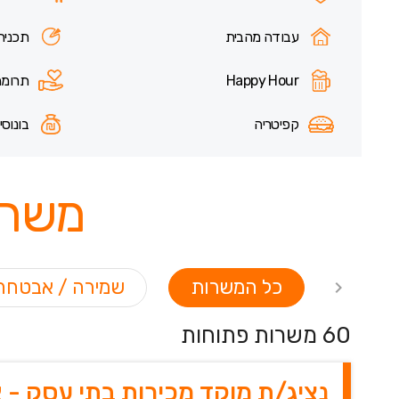
עבודה מהבית
תכנית
Happy Hour
תרומה
קפיטריה
בונוסי
משרו
כל המשרות
שמירה / אבטחה
60 משרות פתוחות
נציג/ת מוקד מכירות בתי עסק - 