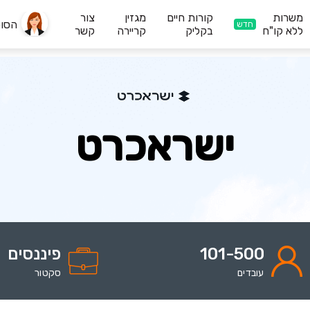
משרות
קורות חיים
מגזין
צור
הסו
חדש
ללא קו"ח
בקליק
קריירה
קשר
ישראכרט
101-500
פיננסים
עובדים
סקטור