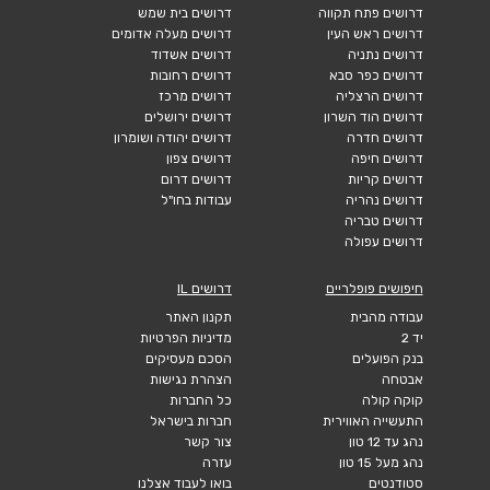
דרושים פתח תקווה
דרושים בית שמש
דרושים ראש העין
דרושים מעלה אדומים
דרושים נתניה
דרושים אשדוד
דרושים כפר סבא
דרושים רחובות
דרושים הרצליה
דרושים מרכז
דרושים הוד השרון
דרושים ירושלים
דרושים חדרה
דרושים יהודה ושומרון
דרושים חיפה
דרושים צפון
דרושים קריות
דרושים דרום
דרושים נהריה
עבודות בחו"ל
דרושים טבריה
דרושים עפולה
חיפושים פופלריים
דרושים IL
עבודה מהבית
תקנון האתר
יד 2
מדיניות הפרטיות
בנק הפועלים
הסכם מעסיקים
אבטחה
הצהרת נגישות
קוקה קולה
כל החברות
התעשייה האווירית
חברות בישראל
נהג עד 12 טון
צור קשר
נהג מעל 15 טון
עזרה
סטודנטים
בואו לעבוד אצלנו