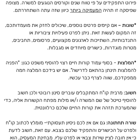
פירוט התפקידים על פי טווח שנים וקורסים הנוגעים למשרה. מצופה
שפיסקה זו תהיה
המעמיקה ביותר
כיוון שזה עתה השתחררתם.
*שונות –
אם קיימים פרטים נוספים, שיכולים לחזק את מועמדותכם,
זה המקום לעשות זאת. ניתן לפרט פעילויות ציבוריות או
התנדבותיות, השתייכות לארגונים מקצועיים, פרסומים, תחביבים,
מטרות מוגדרות, כישורים מיוחדים או מגבלות.
*המלצות
- בסוף עמוד קורות חיים רצוי להוסיף משפט כגון: "הפניה
להמלצות תינתן בהתאם לדרישה". אם יש בידכם המלצה חמה
ממפקדכם, שווה לצרף כבר עכשיו.
חשוב:
מרבית קו"ח המתקבלים עוברים סינון רובוטי ולכן חשוב
להוסיף טייטל של שם המשרה ו/או מילות מפתח הקשורות אליה, כדי
שהמערכת תזהה את קורות החיים שלכם כרלוונטית.
שורה תחתונה:
גם אם אין לכם ניסיון תעסוקתי- מומלץ לכתוב קו"ח
ולפרט על הכישורים והתפקיד שלכם בצבא. עם זאת, חשוב לדעת
כי אין חובה לציין שירות צבאי או לפרט עליו. מבחינת המעסיק, הוא