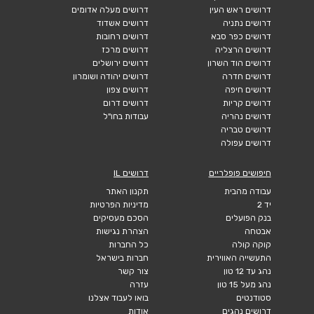
דרושים ראש העין
דרושים מעלה אדומים
דרושים נתניה
דרושים אשדוד
דרושים כפר סבא
דרושים רחובות
דרושים הרצליה
דרושים מרכז
דרושים הוד השרון
דרושים ירושלים
דרושים חדרה
דרושים יהודה ושומרון
דרושים חיפה
דרושים צפון
דרושים קריות
דרושים דרום
דרושים נהריה
עבודות בחו"ל
דרושים טבריה
דרושים עפולה
חיפושים פופלריים
דרושים IL
עבודה מהבית
תקנון האתר
יד 2
מדיניות הפרטיות
בנק הפועלים
הסכם מעסיקים
אבטחה
הצהרת נגישות
קוקה קולה
כל החברות
התעשייה האווירית
חברות בישראל
נהג עד 12 טון
צור קשר
נהג מעל 15 טון
עזרה
סטודנטים
בואו לעבוד אצלנו
דרושים נהגים
אודות