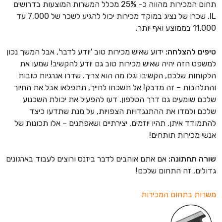
תחום המכירות מהווה כ- 25% מכלל המשרות המוצעות בדרושים
IL. שכרו של נציג במוקד מכירות יכול להגיע לשכר של 7,000 עד
11,000 בממוצע ואף יותר.
טיפים להצלחה:
ידוע שאיש מכירות טוב 'יודע לדבר', אבל המשך נכון
למשפט הזה יהיה שאיש מכירות טוב גם יודע להקשיב! שמעו את
הלקוחות שלכם, הקשיבו וגלו מה הוא צריך. שדרו אנרגיות טובות
והתלהבות – זה מדבק! אל תשכחו לחייך, תתפלאו אבל את החיוך
שלכם שומעים גם דרך הטלפון. דעו להפעיל את יכולת השכנוע
שלכם ולמדו את ההתנגדויות הצפויות, על מנת שתדעו כיצד
להתמודד איתן. תהיו יוזמים, יצירתיים ושאפתנים – אלו תכונות של
אנשי מכירות תותחים!
שורה תחתונה:
אם אתם אוהבים לדבר ביזנס ורוצים לעבוד בארגונים
גדולים, זה התחום שלכם!
משרות בתחום המכירות