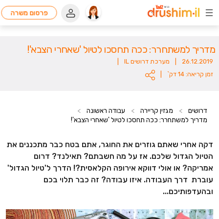
פרסום משרה
מדריך למשתחרר: ככה תחסכו לטיול 'שאחרי הצבא'!
26.12.2019
|
מערכת דרושים IL
|
זמן קריאה: 14 דק`
|
דרושים
>
מגזין קריירה
>
עבודה ראשונה
>
מדריך למשתחרר: ככה תחסכו לטיול 'שאחרי הצבא'!
דקה אחרי שאתם גוזרים את החוגר, אתם בטח כבר מתכננים את
הטיול הגדול שלכם. אז על מה חשבתם? תאילנד? דרום
אמריקה? או אולי דווקא אירופה הקלאסית?! הדרך ל'טיול הגדול'
עוברת דרך העבודה. איזו עבודה? זה כבר תלוי בכם
ובהעדפותיכם...