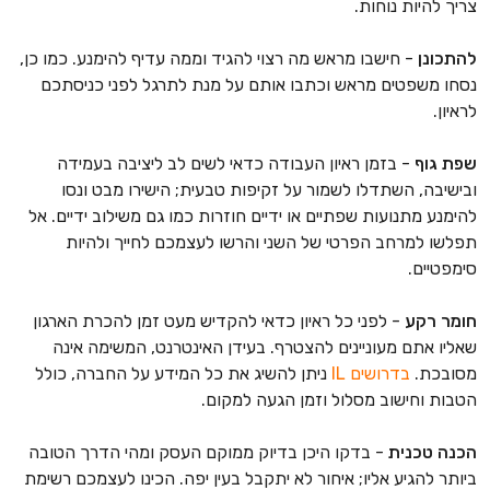
צריך להיות נוחות.
להתכונן
- חישבו מראש מה רצוי להגיד וממה עדיף להימנע. כמו כן,
נסחו משפטים מראש וכתבו אותם על מנת לתרגל לפני כניסתכם
לראיון.
שפת גוף
- בזמן ראיון העבודה כדאי לשים לב ליציבה בעמידה
ובישיבה, השתדלו לשמור על זקיפות טבעית; הישירו מבט ונסו
להימנע מתנועות שפתיים או ידיים חוזרות כמו גם משילוב ידיים. אל
תפלשו למרחב הפרטי של השני והרשו לעצמכם לחייך ולהיות
סימפטיים.
חומר רקע
- לפני כל ראיון כדאי להקדיש מעט זמן להכרת הארגון
שאליו אתם מעוניינים להצטרף. בעידן האינטרנט, המשימה אינה
מסובכת.
בדרושים IL
ניתן להשיג את כל המידע על החברה, כולל
הטבות וחישוב מסלול וזמן הגעה למקום.
הכנה טכנית
- בדקו היכן בדיוק ממוקם העסק ומהי הדרך הטובה
ביותר להגיע אליו; איחור לא יתקבל בעין יפה. הכינו לעצמכם רשימת