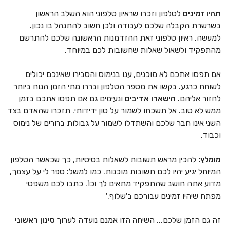
תהיו זמינים
לטלפון וזכרו שראיון טלפוני הוא השלב הראשון
בשרשרת הקבלה שלכם לעבודה ולכן חשוב להתנהל בו נכון.
למעשה, ראיון טלפוני זאת ההזדמנות הראשונה שלכם להתרשם
מהתפקיד ולשאול שאלות שחשובות לכם במיוחד.
אם תפסו אתכם לא מוכנים, ענו בנימוס והסבירו שאינכם יכולים
לשוחח כרגע. בקשו את מספר הטלפון ובררו מתי הזמן הנוח ביותר
לחזור אליהם.
הישארו אדיבים
ונעימים גם אם תפסו אתכם בזמן
ממש לא טוב. אל תשכחו לשמור על טון ידידותי. תזכרו שהאדם בצד
השני אינו חבר שלכם והשתדלו לשמור על גבולות ברורים של נימוס
וכבוד.
מומלץ:
להכין מראש תשובות לשאלות בסיסיות, כך שכאשר הטלפון
המיוחל יגיע יהיו לכם תשובות מוכנות. כמו למשל: ספר לי על עצמך,
מדוע אתה חושב שהתפקיד מתאים לך וכו'. כתבו לכם משפטי
מפתח שיהיו זמינים עבורכם ב'שלוף.
'
זה גם הזמן שלכם... השיחה הזו אמנם נועדה לערוך
סינון ראשוני