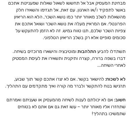
מבחינת המעסיק אבל אל תחששו לשאול שאלות שמעניינות אתכם
באשר לתפקיד ו/או הארגון. עם זאת, אל תגזימו והשאירו חלק
מהשאלות לשלב מאוחר יותר כמו נושא השכר, הלא הוא הריאיון
הפרונטלי. אם המראיין מעלה את נושא השכר ושואל אתכם את
צפיות השכר שלכם, תנו טווח גמיש. זה לא הזמן להתעקש על
סכומים סופיים אלא רק בשלב הריאיון הטלפוני.
תשתדלו להביע
התלהבות
ומוטיבציה והישארו מרוכזים בשיחה.
דברו בשפה ברורה, קצרה ותיקנית ותשאירו את לעיסת המסטיק
לאחרי השיחה...
לא לשכוח:
להישאר בקשר. אם לא יצרו אתכם קשר תוך שבוע,
תרגישו בנוח להתקשר ולברר מה קורה ואיך מתקדמים עם התהליך.
חשוב:
אם לא יכולתם לענות לשיחה מהמעסיק או שעניתם ואמרתם
שתחזרו אליו מאוחר יותר – עשו זאת גם אם אתם לא בטוחים
שתמשיכו בתהליך!