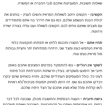
שאלות חשובות, המעניינות אתכם לגבי החברה או המשרה.
הקשיבו
- הקשיבו היטב לשאלות המראיין והשיבו לעניין - בוחנים את
יכולת הבנת הנשמע שלכם, כמו גם את הדרך בה אתם מתמודדים
עם מצבים שאינם נוחים לכם. הקשיבו לשאלה וענו עליה בצורה ישירה
ורהוטה.
תהיו אתם
- אל תסגרו ותכנסו ללחץ או תפתחו תוקפנות כלפי
מראיין הנתפש כעוין ומצד שני, היזהרו מפתיחות יתר וחציית גבולות
מול מראיין נעים ונוח.
לשקר אין רגליים -
נסו להתמקד בפרטים המציגים אתכם באופן
חיובי אך הימנעו משקרים. בעידן הרשתות החברתיות הכל פתוח
לעיני כל, כולל המעסיקים העתידיים שלכם, ותהיו בטוחים שהם יבקרו
ויבדקו אתכם גם שם. זה הזמן למחוק תמונות מביכות/לא ראויות
ו/או קללות ומלל שלא מציג אתכם על הצד היפה שלכם.
גישה חיובית -
העצה הבסיסית והחשובה מכולן, שנכונה לכל דבר
בחיים, היו אופטימיים ושמרו על פרופורציות. האנרגיה שאתם משדרים