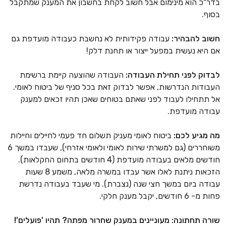
בדר"כ הוא מינימום אבל חשוב לקחת בחשבון את המענק שמתקבל
בסוף.
חשוב להבהיר:
עבודה פקידותית לא נחשבת כעבודה מועדפת גם
אם היא נעשית במפעל ייצור או תחנת דלק!
לבדוק לפני תחילת העבודה:
העבודה שהוצעה קיימת ברשימת
העבודות הנדרשות, אפשר לבדוק זאת בכל סניף של ביטוח לאומי.
אל תתחילו לעבוד לפני שאתם בטוחים שאכן תהיו זכאים למענק
עבודה מועדפת.
מה מגיע לכם:
ביטוח לאומי מעניק תשלום חד פעמי לחיילים וחיילות
משוחררים (גם למשרתי שירות לאומי ולאומי אזרחי), שעבדו במשך 6
חודשים מלאים בעבודה מועדפת (4 חודשים בתחום החקלאות).
הזכאות ניתנת לאלו אשר עבדו במשרה מלאה, משמע 8 שעות
עבודה ביום במשך חצי שנה (נצברת). מי שעבד בעבודה נדרשת
פחות מ- 6 חודשים, יקבל מענק חלקי.
שורה תחתונה: מעוניינים במענק שחרור מפתה? תהיו 'פועלים'!