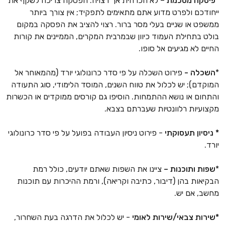
*
פיסקה מסכמת
– לא הכרחית אך רצויה. הפסקה צריכה לשקף את
ייחודכם ולפרט מדוע אתם מתאימים לתפקיד; אין צורך ביותר
ממשפט או שניים בעלי מסר ברור. רצוי להציב את הפסקה במקום
בולט בתחילת העמוד כיוון שבמרבית המקרים, הממיינים את קורות
החיים לא מגיעים אל סופו.
*
השכלה -
פירוט השכלה על פי סדר כרונולוגי יורד (מהמאוחר אל
המוקדם); יש לכלול את טווח השנים, המוסד הלימודי, סוג התעודה
והתחום או נושא ההתמחות. הוסיפו גם קורסים ממוקדים או הכשרות
מקצועיות רלוונטיות שעברתם בצבא.
*
ניסיון תעסוקתי
- פירוט ניסיון העבודה בפועל על פי סדר כרונולוגי
יורד.
*
שפות ותוכנות –
ציינו את השפות שאתם יודעים, כולל רמת
הבקיאות בהן (דיבור, כתיבה וקריאה), ורמת ההיכרות עם תוכנות
מחשב, אם יש.
*שירות צבאי/שירות לאומי
- יש לכלול את הדרגה בעת השחרור,