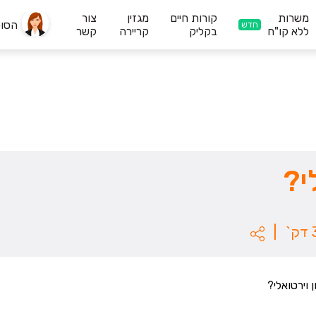
משרות
קורות חיים
מגזין
צור
הסו
חדש
ללא קו"ח
בקליק
קריירה
קשר
י?
|
ן וירטואלי?