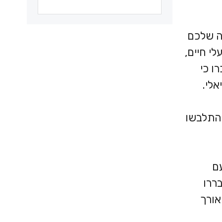
ה שלכם
לי חיים,
ו כי
לי.
 התלבשו
עם
ררו
אורך