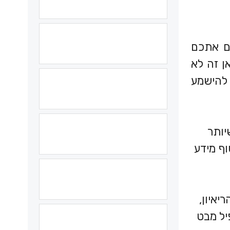
ים אתכם
ן זה לא
 להישמע
יותר
וף מידע
יאיון,
יל מבט