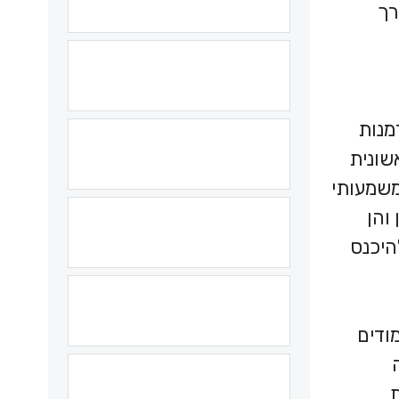
רך
מנות
שונית
משמעותי
והן
היכנס
ודים
ת