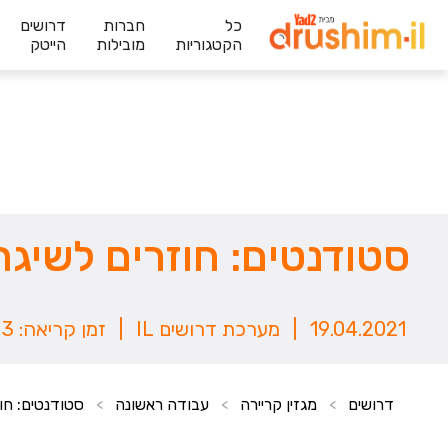
כל
חברות
דרושים
הקטגוריות
מובילות
הייטק
סטודנטים: חוזרים לשיגר
19.04.2021
|
מערכת דרושים IL
|
זמן קריאה: 3 דק`
דרושים
מגזין קריירה
עבודה ראשונה
סטודנטים: חו
>
>
>