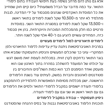
אלא גם נותן להם מרחב נשימה בעת חיפושי העבודה בתום לימודי
התואר. עד כמה מדובר על הבדל משמעותי? כיום קיים חוק שמחייב
את כל המוסדות האקדמיים שנהנים מסבסוד על ידי המדינה, לגבות
מתלמיד לא יותר מ-10,500 שקל לשנת לימודים בתואר ראשון
ו-13,500 שקל לשנת לימודים במסגרת התואר השני. במוסדות
פרטיים כמו חלק מהמכללות המוכרות והיוקרתיות, בהן אין סבסוד
כזה, המחירים עשויים להגיע גם ל-40 אלף שקל לשנה ויותר.
לימודים תיאורטיים למול לימודים מעשיים
במרבית האוניברסיטאות ניתנת עדיין עדיפות ללימוד התיאורטי ולפן
המחקרי- עיוני כך שהכלים המעשיים והניסיון התעסוקתי שמביא איתו
בוגר התואר נדחקים לקרן זווית. במכללות לעומת זאת מושם דגש
על יכולתו של המועמד להשתלב במהרה בתוך הארגון שבו הוא
מועסק ואחד הסימנים לכך הוא כמות השת"פים והחיבורים בין
סטודנטים לארגונים וחברות במשק, לעיתים עוד בשנת הלימודים
הראשונה. ישנן מכללות מסוימות המאפשרות לתלמידיהן להתמקצע
בלימודי תעודה יישומיים במקביל ללימודי התואר ולסיים את הלימודים
גם עם תואר ראשון או שני וגם עם לימודי תעודה.
ניסיון תעסוקתי – עבודה במקביל ללימודים
תוכניות הלימוד באוניברסיטאות נבנות על בסיס ההנחה שהסטודנט