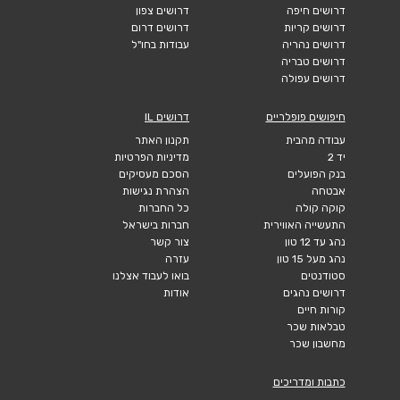
דרושים חיפה
דרושים צפון
דרושים קריות
דרושים דרום
דרושים נהריה
עבודות בחו"ל
דרושים טבריה
דרושים עפולה
חיפושים פופלריים
דרושים IL
עבודה מהבית
תקנון האתר
יד 2
מדיניות הפרטיות
בנק הפועלים
הסכם מעסיקים
אבטחה
הצהרת נגישות
קוקה קולה
כל החברות
התעשייה האווירית
חברות בישראל
נהג עד 12 טון
צור קשר
נהג מעל 15 טון
עזרה
סטודנטים
בואו לעבוד אצלנו
דרושים נהגים
אודות
קורות חיים
טבלאות שכר
מחשבון שכר
כתבות ומדריכים