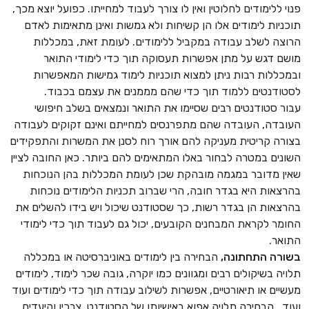
פנוי ללימודים לחלוטין ואין לו צורך לעבוד למחייתו. כפועל יוצא מכך,
תוכניות לימודים אלו הן קשיחות ולא גמשות ואינן מתאימות לאדם
הרוצה לשלב עבודה במקביל ללימודים. לעומת זאת, במכללות
מושם דגש על מתן אפשרות תעסוקה תוך כדי לימודי התואר
ובמכללות רבות ניתן למצוא תוכניות לימוד גמישות המאפשרות
לסטודנטים ללמוד תוך כדי שהם מממנים את עצמם בכבוד.
עבור סטודנטים רבים שסיימו את התואר ונמצאים בשלב חיפושי
העובדה, העובדה שהם מתפרנסים למחייתם ואינם זקוקים לעבודה
בצורה קריטית מעניקה להם אורך רוח לסנן את המשרות והתפקידים
השונים במטרה לבחור באלו המתאימים להם ביותר. כאן החובה לציין
שאין מדובר במגמה מובהקת שכן לעומת המכללות בהן הנוכחות
בהרצאות היא בגדר חובה, הרי שברוב תכניות הלימודים נוכחות
בהרצאות הן בגדר רשות, כך שסטודנט שיכול ויש בידו להשלים את
החומר לקראת המבחנים הקובעים, יכול גם לעבוד תוך כדי לימודי
התואר.
בשורה התחתונה,
הבחירה בין לימודים באוניברסיטה או במכללה
תלויה בשיקולים רבים ומגוונים כמו יוקרה, גובה שכר לימוד, לימודים
מעשיים או תיאורטיים, אפשרות לשילוב עבודה תוך כדי לימודים ועוד
ועוד. הבחירה תלויה אפוא באישיותו של הסטודנט, צרכיו והיעדים