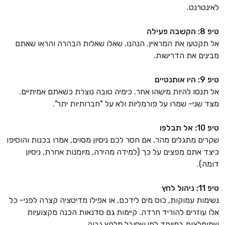
לאינטרנט.
טיפ 8: הקשבה פעילה
אל תקטעו את המראיין. הנהנו, שאלו שאלות הבהרה והראו שאתם
מבינים את הדרישות.
טיפ 9: היו אותנטיים
אל תנסו להיות מישהו אחר. כימיה טובה נוצרת כשאתם אמיתיים.
מצד שני- שמרו על פורמליות ולא על "חברותיות יתר".
טיפ 10: אל תבלפו
שקרים מתגלים מהר. אם חסר לכם ניסיון מסוים, אמרו בכנות והוסיפו
כיצד אתם מפצים על כך (למידה מהירה, מיומנות אחרת, ניסיון
דומה).
טיפ 11: ניהול לחץ
נשימות עמוקות, כוס מים לידכם, או אפילו מדיטציה קצרה לפני- כל
אלו עוזרים להוריד חרדה. קיימות גם סדנאות הכנה מקצועיות
שמומלצות במיוחד למי שסובל מלחץ גבוה.