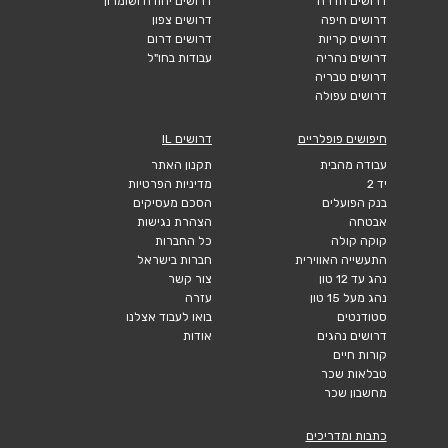
דרושים חדרה
דרושים יהודה ושומרון
דרושים חיפה
דרושים צפון
דרושים קריות
דרושים דרום
דרושים נהריה
עבודות בחו"ל
דרושים טבריה
דרושים עפולה
חיפושים פופלריים
דרושים IL
עבודה מהבית
תקנון האתר
יד 2
מדיניות הפרטיות
בנק הפועלים
הסכם מעסיקים
אבטחה
הצהרת נגישות
קוקה קולה
כל החברות
התעשייה האווירית
חברות בישראל
נהג עד 12 טון
צור קשר
נהג מעל 15 טון
עזרה
סטודנטים
בואו לעבוד אצלנו
דרושים נהגים
אודות
קורות חיים
טבלאות שכר
מחשבון שכר
כתבות ומדריכים