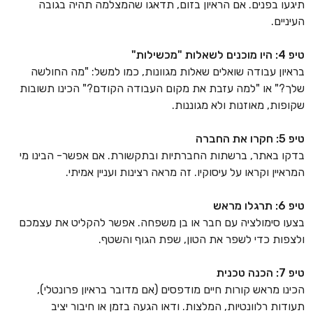
תיגעו בפנים. אם הראיון בזום, תדאגו שהמצלמה תהיה בגובה
העיניים.
טיפ 4: היו מוכנים לשאלות "מכשילות"
בראיון עבודה שואלים שאלות מגוונות, כמו למשל: "מה החולשה
שלך?" או "למה עזבת את מקום העבודה הקודם?" הכינו תשובות
שקופות, מאוזנות ולא מגוננות.
טיפ 5: חקרו את החברה
בדקו באתר, ברשתות החברתיות ובתקשורת. אם אפשר- הבינו מי
המראיין וקראו על עיסוקיו. זה מראה רצינות ועניין אמיתי.
טיפ 6: תרגלו מראש
בצעו סימולציה עם חבר או בן משפחה. אפשר להקליט את עצמכם
ולצפות כדי לשפר את הטון, שפת הגוף והשטף.
טיפ 7: הכנה טכנית
הכינו מראש קורות חיים מודפסים (אם מדובר בראיון פרונטלי),
תעודות רלוונטיות, המלצות. ודאו הגעה בזמן או חיבור יציב