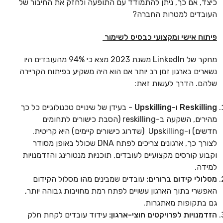
כיצד, אם כך, ניתן להתמודד עם התופעה ולחזק את החיבור של
העובדים למטרות החברה?
פיתוח אישי ומקצועי כבסיס לשימור
מחקר של LinkedIn משנת 2023 מצא כי 94% מהעובדים היו
נשארים בארגון זמן רב יותר אם הוא היה משקיע בפיתוח הקריירה
שלהם. הדרך לעשות זאת:
Reskilling ו-Upskilling
- בעידן של שינויים טכנולוגיים כל כך
מהירים, השקעה ב-reskilling (הסבת כישורים לתחומים
חדשים) ו-Upskilling (שדרוג כישורים קיימים) היא קריטית.
לצורך כך, ארגונים צריכים לפתח DNA שכולל באופן מסודר
וקבוע קורסים מקצועיים לעובדים, תוכניות מנטורינג והזדמנויות
למידה.
מסלולי קידום ברורים:
עובדים שמבינים מהו מסלול הקידום
האפשרי בתוך הארגון עשויים לפתח רמת מחויבות גבוהה יותר,
גם בתקופות מאתגרות.
הזדמנויות לפרויקטים חוצי-ארגון:
עידוד עובדים לקחת חלק