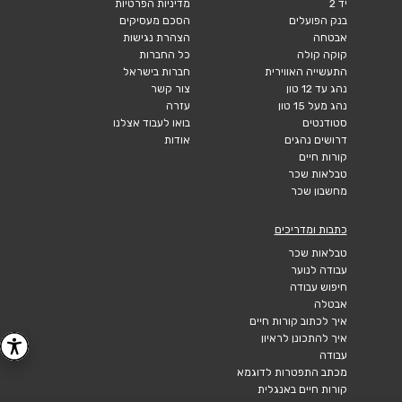
יד 2
מדיניות הפרטיות
בנק הפועלים
הסכם מעסיקים
אבטחה
הצהרת נגישות
קוקה קולה
כל החברות
התעשייה האווירית
חברות בישראל
נהג עד 12 טון
צור קשר
נהג מעל 15 טון
עזרה
סטודנטים
בואו לעבוד אצלנו
דרושים נהגים
אודות
קורות חיים
טבלאות שכר
מחשבון שכר
כתבות ומדריכים
טבלאות שכר
עבודה לנוער
חיפוש עבודה
אבטלה
איך לכתוב קורות חיים
איך להתכונן לראיון
עבודה
מכתב התפטרות לדוגמא
קורות חיים באנגלית