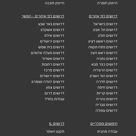
הייטק חומרה
הייטק תוכנה
דרושים לפי אזורים
דרושים לפי איזורים - המשך
דרושים בישראל
דרושים באר שבע
דרושים תל אביב
דרושים אשקלון
דרושים חולון
דרושים אילת
דרושים ראשון לציון
דרושים ירושלים
דרושים פתח תקווה
דרושים בית שמש
דרושים ראש העין
דרושים מעלה אדומים
דרושים נתניה
דרושים אשדוד
דרושים כפר סבא
דרושים רחובות
דרושים הרצליה
דרושים מרכז
דרושים הוד השרון
דרושים ירושלים
דרושים חדרה
דרושים יהודה ושומרון
דרושים חיפה
דרושים צפון
דרושים קריות
דרושים דרום
דרושים נהריה
עבודות בחו"ל
דרושים טבריה
דרושים עפולה
חיפושים פופלריים
דרושים IL
עבודה מהבית
תקנון האתר