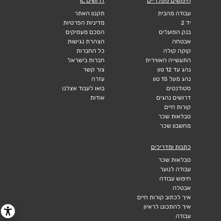
חיפושים פופלריים
דרושים IL
עבודה מהבית
תקנון האתר
יד 2
מדיניות הפרטיות
בנק הפועלים
הסכם מעסיקים
אבטחה
הצהרת נגישות
קוקה קולה
כל החברות
התעשייה האווירית
חברות בישראל
נהג עד 12 טון
צור קשר
נהג מעל 15 טון
עזרה
סטודנטים
בואו לעבוד אצלנו
דרושים נהגים
אודות
קורות חיים
טבלאות שכר
מחשבון שכר
כתבות ומדריכים
טבלאות שכר
עבודה לנוער
חיפוש עבודה
אבטלה
איך לכתוב קורות חיים
איך להתכונן לראיון
עבודה