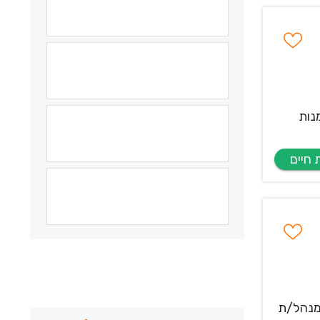
נות
ם מנהל/ת