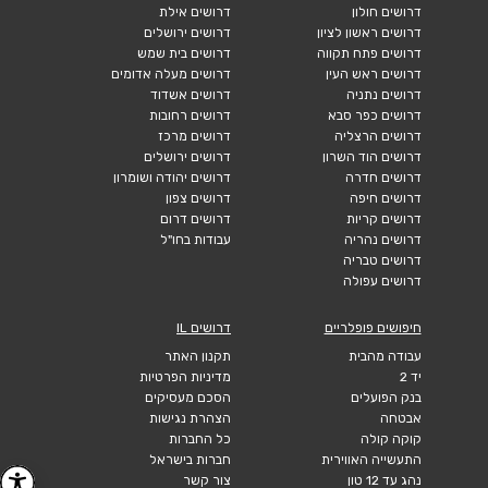
דרושים חולון
דרושים אילת
דרושים ראשון לציון
דרושים ירושלים
דרושים פתח תקווה
דרושים בית שמש
דרושים ראש העין
דרושים מעלה אדומים
דרושים נתניה
דרושים אשדוד
דרושים כפר סבא
דרושים רחובות
דרושים הרצליה
דרושים מרכז
דרושים הוד השרון
דרושים ירושלים
דרושים חדרה
דרושים יהודה ושומרון
דרושים חיפה
דרושים צפון
דרושים קריות
דרושים דרום
דרושים נהריה
עבודות בחו"ל
דרושים טבריה
דרושים עפולה
חיפושים פופלריים
דרושים IL
עבודה מהבית
תקנון האתר
יד 2
מדיניות הפרטיות
בנק הפועלים
הסכם מעסיקים
אבטחה
הצהרת נגישות
קוקה קולה
כל החברות
התעשייה האווירית
חברות בישראל
נהג עד 12 טון
צור קשר