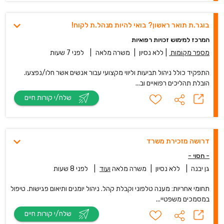
בוגר.ת תואר ראשון? בואי להיות מנהל.ת לקוח!
המרכז למימוש זכויות רפואיות
מספר מקומות
|
ללא נסיון
|
משרה מלאה
|
לפני 7 שעות
התפקיד כולל ניהול תביעות וליווי מקצועי עבור אנשים אשר חלו/נפצעו.
הובלת תהליכים רפואיים וב...
שלח/י קורות חיים
דרושה מזכירת משרד
- חסוי -
גן יבנה
|
ללא נסיון
|
משרה מלאה
ועוד
|
לפני 8 שעות
תחומי אחריות: מענה טלפוני וקבלת קהל. ניהול יומנים ותיאום פגישות. טיפול
במסמכים משפטיי...
שלח/י קורות חיים