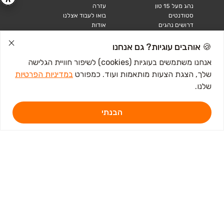
נהג מעל 15 טון
עזרה
סטודנטים
בואו לעבוד אצלנו
דרושים נהגים
אודות
קורות חיים
טבלאות שכר
🍪 אוהבים עוגיות? גם אנחנו
מחשבון שכר
אנחנו משתמשים בעוגיות (cookies) לשיפור חוויית הגלישה
שלך, הצגת הצעות מותאמות ועוד. כמפורט
במדיניות הפרטיות
כתבות ומדריכים
שלנו.
טבלאות שכר
עבודה לנוער
חיפוש עבודה
הבנתי
אבטלה
איך לכתוב קורות חיים
איך להתכונן לראיון
עבודה
מכתב התפטרות לדוגמא
קורות חיים באנגלית
מכתב התפטרות