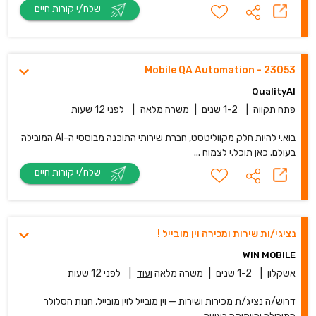
שלח/י קורות חיים
Mobile QA Automation - 23053
QualityAI
פתח תקווה
|
1-2 שנים
|
משרה מלאה
|
לפני 12 שעות
בוא.י להיות חלק מקווליטסט, חברת שירותי התוכנה מבוססי ה-AI המובילה
בעולם. כאן תוכל.י לצמוח ...
שלח/י קורות חיים
נציגי/ות שירות ומכירה וין מובייל !
WIN MOBILE
אשקלון
|
1-2 שנים
|
משרה מלאה
ועוד
|
לפני 12 שעות
דרוש/ה נציג/ת מכירות ושירות — וין מובייל לוין מובייל, חנות הסלולר