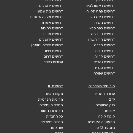
דרושים ראשון לציון
דרושים ירושלים
דרושים פתח תקווה
דרושים בית שמש
דרושים ראש העין
דרושים מעלה אדומים
דרושים נתניה
דרושים אשדוד
דרושים כפר סבא
דרושים רחובות
דרושים הרצליה
דרושים מרכז
דרושים הוד השרון
דרושים ירושלים
דרושים חדרה
דרושים יהודה ושומרון
דרושים חיפה
דרושים צפון
דרושים קריות
דרושים דרום
דרושים נהריה
עבודות בחו"ל
דרושים טבריה
דרושים עפולה
חיפושים פופלריים
דרושים IL
עבודה מהבית
תקנון האתר
יד 2
מדיניות הפרטיות
בנק הפועלים
הסכם מעסיקים
אבטחה
הצהרת נגישות
קוקה קולה
כל החברות
התעשייה האווירית
חברות בישראל
נהג עד 12 טון
צור קשר