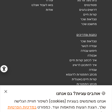
נהג מעל 15 טון
עזרה
סטודנטים
בואו לעבוד אצלנו
דרושים נהגים
אודות
קורות חיים
טבלאות שכר
מחשבון שכר
כתבות ומדריכים
טבלאות שכר
עבודה לנוער
חיפוש עבודה
אבטלה
איך לכתוב קורות חיים
איך להתכונן לראיון
עבודה
מכתב התפטרות לדוגמא
קורות חיים באנגלית
מכתב התפטרות
🍪 אוהבים עוגיות? גם אנחנו
אנחנו משתמשים בעוגיות (cookies) לשיפור חוויית הגלישה
שלך, הצגת הצעות מותאמות ועוד. כמפורט
במדיניות הפרטיות