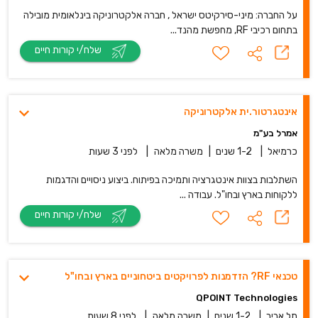
על החברה: מיני-סירקיטס ישראל , חברה אלקטרוניקה בינלאומית מובילה
בתחום רכיבי RF, מחפשת מהנד...
שלח/י קורות חיים
אינטגרטור.ית אלקטרוניקה
אמרל בע"מ
כרמיאל
|
1-2 שנים
|
משרה מלאה
|
לפני 3 שעות
השתלבות בצוות אינטגרציה ותמיכה בפיתוח. ביצוע ניסויים והדגמות
ללקוחות בארץ ובחו"ל. עבודה ...
שלח/י קורות חיים
טכנאי RF? הזדמנות לפרויקטים ביטחוניים בארץ ובחו"ל
QPOINT Technologies
תל אביב
|
1-2 שנים
|
משרה מלאה
|
לפני 8 שעות