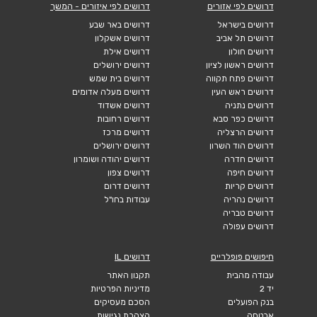
דרושים לפי אזורים
דרושים לפי איזורים - המשך
דרושים בישראל
דרושים באר שבע
דרושים תל אביב
דרושים אשקלון
דרושים חולון
דרושים אילת
דרושים ראשון לציון
דרושים ירושלים
דרושים פתח תקווה
דרושים בית שמש
דרושים ראש העין
דרושים מעלה אדומים
דרושים נתניה
דרושים אשדוד
דרושים כפר סבא
דרושים רחובות
דרושים הרצליה
דרושים מרכז
דרושים הוד השרון
דרושים ירושלים
דרושים חדרה
דרושים יהודה ושומרון
דרושים חיפה
דרושים צפון
דרושים קריות
דרושים דרום
דרושים נהריה
עבודות בחו"ל
דרושים טבריה
דרושים עפולה
חיפושים פופלריים
דרושים IL
עבודה מהבית
תקנון האתר
יד 2
מדיניות הפרטיות
בנק הפועלים
הסכם מעסיקים
אבטחה
הצהרת נגישות