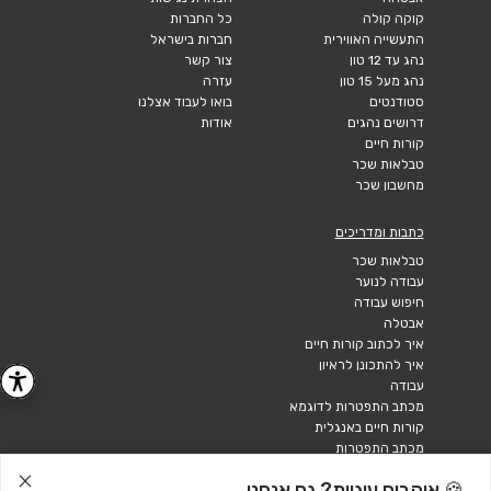
קוקה קולה
כל החברות
התעשייה האווירית
חברות בישראל
נהג עד 12 טון
צור קשר
נהג מעל 15 טון
עזרה
סטודנטים
בואו לעבוד אצלנו
דרושים נהגים
אודות
קורות חיים
טבלאות שכר
מחשבון שכר
כתבות ומדריכים
טבלאות שכר
עבודה לנוער
חיפוש עבודה
אבטלה
איך לכתוב קורות חיים
איך להתכונן לראיון
עבודה
מכתב התפטרות לדוגמא
קורות חיים באנגלית
מכתב התפטרות
🍪 אוהבים עוגיות? גם אנחנו