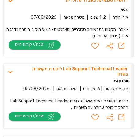
דרוש/ה טכנאי/ת מעבדה סלולרית
חסוי
אור יהודה
|
1-2 שנים
|
משרה מלאה
|
07/08/2026
• אבחון תקלות במכשירים סלולריים וטאבלטים • ביצוע תיקוני חומרה בדרגים
א-ד (ניסיון בהלחמות)...
שלח/י קורות חיים
Lab Support Technical Leader לחברת תקשורת
בשרון
SQLink
מספר מקומות
|
5-6 שנים
|
משרה מלאה
|
05/08/2026
חברת תקשורת באזור השרון מגייסת Lab Support Technical Leader
התפקיד כולל: עבודה עם תשתיות...
שלח/י קורות חיים