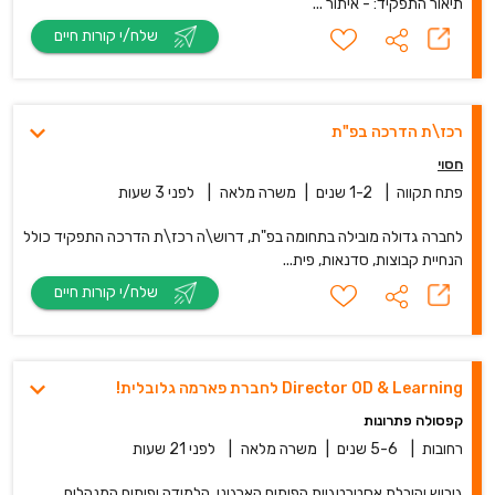
תיאור התפקיד: - איתור ...
שלח/י קורות חיים
רכז\ת הדרכה בפ"ת
חסוי
פתח תקווה
|
1-2 שנים
|
משרה מלאה
|
לפני 3 שעות
לחברה גדולה מובילה בתחומה בפ"ת, דרוש\ה רכז\ת הדרכה התפקיד כולל
הנחיית קבוצות, סדנאות, פית...
שלח/י קורות חיים
Director OD & Learning לחברת פארמה גלובלית!
קפסולה פתרונות
רחובות
|
5-6 שנים
|
משרה מלאה
|
לפני 21 שעות
גיבוש והובלת אסטרטגיית הפיתוח הארגוני, הלמידה ופיתוח המנהלים