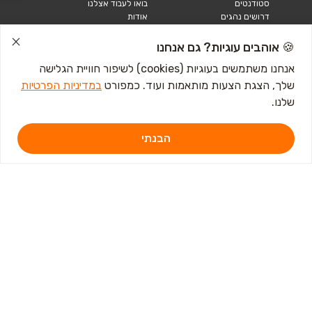
סטודנטים
בואו לעבוד אצלנו
דרושים נהגים
אודות
קורות חיים
טבלאות שכר
🍪 אוהבים עוגיות? גם אנחנו
מחשבון שכר
אנחנו משתמשים בעוגיות (cookies) לשיפור חוויית הגלישה
שלך, הצגת הצעות מותאמות ועוד. כמפורט
במדיניות הפרטיות
כתבות ומדריכים
שלנו.
טבלאות שכר
עבודה לנוער
חיפוש עבודה
הבנתי
אבטלה
איך לכתוב קורות חיים
איך להתכונן לראיון
עבודה
מכתב התפטרות לדוגמא
קורות חיים באנגלית
מכתב התפטרות