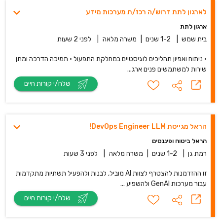
לארגון לתת דרוש/ה רכז/ת מערכות מידע
ארגון לתת
בית שמש
|
1-2 שנים
|
משרה מלאה
|
לפני 2 שעות
• ניתוח ואפיון תהליכים לוגיסטיים במחלקת התפעול • תמיכה הדרכה ומתן
שירות למשתמשים פנים ארג...
שלח/י קורות חיים
הראל מגייסת DevOps Engineer LLM!
הראל ביטוח ופיננסים
רמת גן
|
1-2 שנים
|
משרה מלאה
|
לפני 3 שעות
זו ההזדמנות להצטרף לצוות AI מוביל, לבנות ולהפעיל תשתיות מתקדמות
עבור מערכות GenAI ולהשפיע ...
שלח/י קורות חיים