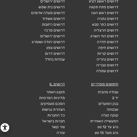
דרושים ראשון לציון
דרושים ירושלים
דרושים פתח תקווה
דרושים בית שמש
דרושים ראש העין
דרושים מעלה אדומים
דרושים נתניה
דרושים אשדוד
דרושים כפר סבא
דרושים רחובות
דרושים הרצליה
דרושים מרכז
דרושים הוד השרון
דרושים ירושלים
דרושים חדרה
דרושים יהודה ושומרון
דרושים חיפה
דרושים צפון
דרושים קריות
דרושים דרום
דרושים נהריה
עבודות בחו"ל
דרושים טבריה
דרושים עפולה
חיפושים פופלריים
דרושים IL
עבודה מהבית
תקנון האתר
יד 2
מדיניות הפרטיות
בנק הפועלים
הסכם מעסיקים
אבטחה
הצהרת נגישות
קוקה קולה
כל החברות
התעשייה האווירית
חברות בישראל
נהג עד 12 טון
צור קשר
נהג מעל 15 טון
עזרה