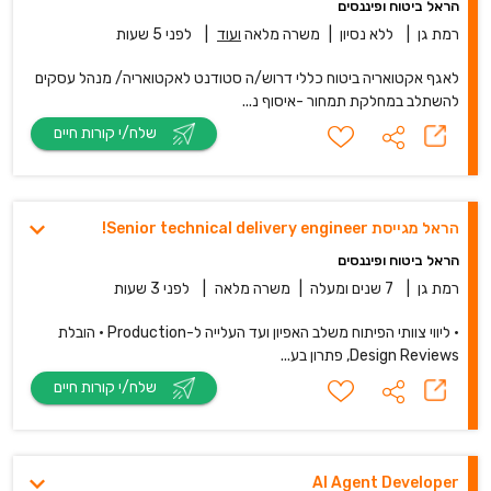
הראל ביטוח ופיננסים
רמת גן
|
ללא נסיון
|
משרה מלאה
ועוד
|
לפני 5 שעות
לאגף אקטואריה ביטוח כללי דרוש/ה סטודנט לאקטואריה/ מנהל עסקים
להשתלב במחלקת תמחור -איסוף נ...
שלח/י קורות חיים
הראל מגייסת Senior technical delivery engineer!
הראל ביטוח ופיננסים
רמת גן
|
7 שנים ומעלה
|
משרה מלאה
|
לפני 3 שעות
• ליווי צוותי הפיתוח משלב האפיון ועד העלייה ל-Production • הובלת
Design Reviews, פתרון בע...
שלח/י קורות חיים
AI Agent Developer