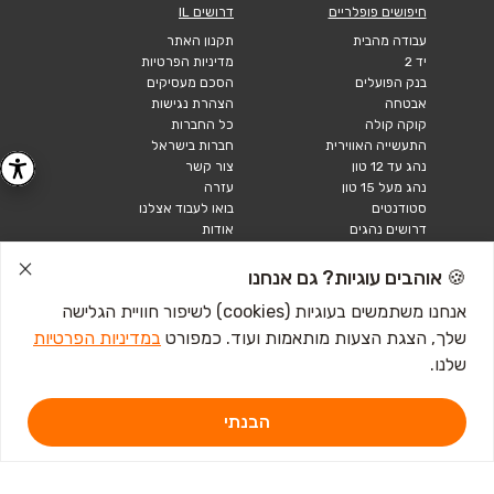
חיפושים פופלריים
דרושים IL
עבודה מהבית
תקנון האתר
יד 2
מדיניות הפרטיות
בנק הפועלים
הסכם מעסיקים
אבטחה
הצהרת נגישות
קוקה קולה
כל החברות
התעשייה האווירית
חברות בישראל
נהג עד 12 טון
צור קשר
נהג מעל 15 טון
עזרה
סטודנטים
בואו לעבוד אצלנו
דרושים נהגים
אודות
קורות חיים
טבלאות שכר
🍪 אוהבים עוגיות? גם אנחנו
מחשבון שכר
אנחנו משתמשים בעוגיות (cookies) לשיפור חוויית הגלישה
שלך, הצגת הצעות מותאמות ועוד. כמפורט
במדיניות הפרטיות
כתבות ומדריכים
שלנו.
טבלאות שכר
עבודה לנוער
חיפוש עבודה
הבנתי
אבטלה
איך לכתוב קורות חיים
איך להתכונן לראיון