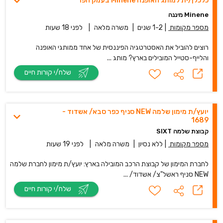
כלכלן/ית למותג האופנה Minene בעמק חפר
Minene מיננה
מספר מקומות
|
1-2 שנים
|
משרה מלאה
|
לפני 18 שעות
רוצים להוביל את האסטרטגיה הפיננסית של אחד ממותגי האופנה
והלייף-סטייל המובילים בארץ? מותג ...
שלח/י קורות חיים
יועץ/ת מימון שלמה NEW סניף כפר סבא/ אשדוד -
1689
קבוצת שלמה SIXT
מספר מקומות
|
ללא נסיון
|
משרה מלאה
|
לפני 19 שעות
לחברת המימון של קבוצת הרכב המובילה בארץ: יועץ/ת מימון לחברת שלמה
NEW סניף ראשל"צ/ אשדוד/ ...
שלח/י קורות חיים