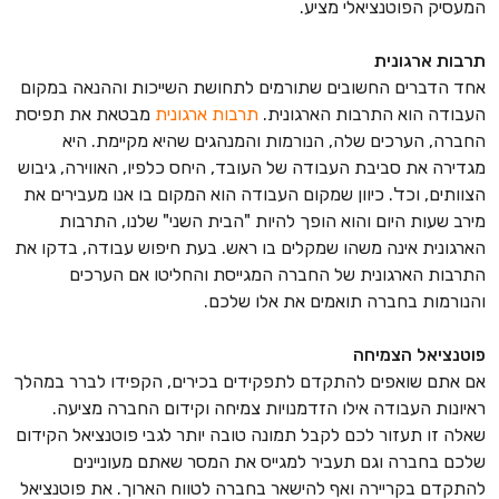
המעסיק הפוטנציאלי מציע.
תרבות ארגונית
אחד הדברים החשובים שתורמים לתחושת השייכות וההנאה במקום
העבודה הוא התרבות הארגונית.
תרבות ארגונית
מבטאת את תפיסת
החברה, הערכים שלה, הנורמות והמנהגים שהיא מקיימת. היא
מגדירה את סביבת העבודה של העובד, היחס כלפיו, האווירה, גיבוש
הצוותים, וכד'. כיוון שמקום העבודה הוא המקום בו אנו מעבירים את
מירב שעות היום והוא הופך להיות "הבית השני" שלנו, התרבות
הארגונית אינה משהו שמקלים בו ראש. בעת חיפוש עבודה, בדקו את
התרבות הארגונית של החברה המגייסת והחליטו אם הערכים
והנורמות בחברה תואמים את אלו שלכם.
פוטנציאל הצמיחה
אם אתם שואפים להתקדם לתפקידים בכירים, הקפידו לברר במהלך
ראיונות העבודה אילו הזדמנויות צמיחה וקידום החברה מציעה.
שאלה זו תעזור לכם לקבל תמונה טובה יותר לגבי פוטנציאל הקידום
שלכם בחברה וגם תעביר למגייס את המסר שאתם מעוניינים
להתקדם בקריירה ואף להישאר בחברה לטווח הארוך. את פוטנציאל