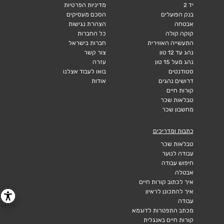
יד 2
מדיניות הפרטיות
בנק הפועלים
הסכם מעסיקים
אבטחה
הצהרת נגישות
קוקה קולה
כל החברות
התעשייה האווירית
חברות בישראל
נהג עד 12 טון
צור קשר
נהג מעל 15 טון
עזרה
סטודנטים
בואו לעבוד אצלנו
דרושים נהגים
אודות
קורות חיים
טבלאות שכר
מחשבון שכר
כתבות ומדריכים
טבלאות שכר
עבודה לנוער
חיפוש עבודה
אבטלה
איך לכתוב קורות חיים
איך להתכונן לראיון
עבודה
מכתב התפטרות לדוגמא
קורות חיים באנגלית