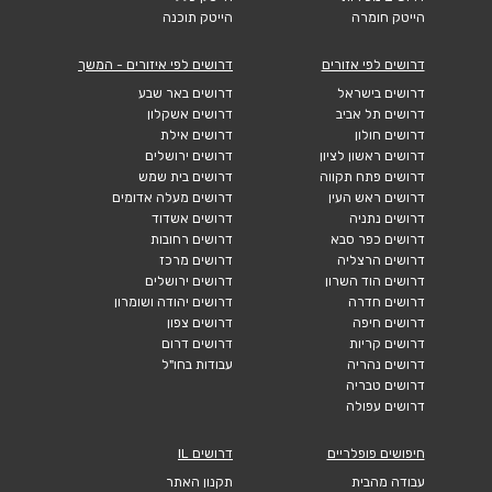
הייטק חומרה
הייטק תוכנה
דרושים לפי אזורים
דרושים לפי איזורים - המשך
דרושים בישראל
דרושים באר שבע
דרושים תל אביב
דרושים אשקלון
דרושים חולון
דרושים אילת
דרושים ראשון לציון
דרושים ירושלים
דרושים פתח תקווה
דרושים בית שמש
דרושים ראש העין
דרושים מעלה אדומים
דרושים נתניה
דרושים אשדוד
דרושים כפר סבא
דרושים רחובות
דרושים הרצליה
דרושים מרכז
דרושים הוד השרון
דרושים ירושלים
דרושים חדרה
דרושים יהודה ושומרון
דרושים חיפה
דרושים צפון
דרושים קריות
דרושים דרום
דרושים נהריה
עבודות בחו"ל
דרושים טבריה
דרושים עפולה
חיפושים פופלריים
דרושים IL
עבודה מהבית
תקנון האתר