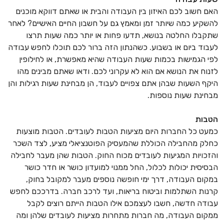
האם חשוב לכם האיזון בין העבודה והבית או שאתם דווקא מוכנים
להשקיע כמה שיותר זמן ומאמץ גם על חשבון החיים האישיים? לאחר
שתקבלו החלטה בנושא, תדעו פחות או יותר כמה שעות תרצו
לעבוד ביום או בשבוע. כשהנתון הזה ברור לכם תוכלו לחפש עבודה
לפי הגמישות בכמות שעות העבודה שהיא מאפשרת, או לחילופין
לזנוח את הנושא אם הוא לא עקרוני לכם. ודאו שאתם מבינים מהו
היקף השעות שבהן אתם צפויים לעבוד, הן מבחינת שעות רגילות והן
מבחינת שעות נוספות.
הטבות
כמעט כל החברות היום מציעות הטבות לעובדים. הטבות מוצעות
כחלק מהחבילה הכוללת שהמעסיק הפוטנציאלי מציע, לצד השכר
והזכויות המגיעות לעובדים מכוח החוק. הטבות שהן מעבר לחבילה
הבסיסית יכולות לכלול, החל ממנוי למועדון כושר או חדר כושר
במקום העבודה, דרך ימי חופשה נוספים מעבר למקובל בחוק,
קרנות השתלמות וביטוח בריאות, ועד לרכב חברה. בדרככם לחפש
עבודה חדשה, חשבו לעצמכם אילו הטבות הייתם רוצים לקבל
ממקום העבודה, מה חברות מתחרות מציעות לעובדים שלהן ומה