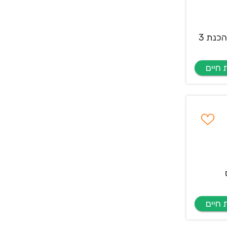
לבית אבות בבקעת אונו דרוש/ה מנהל/ת מטבח מוסדי. התפקיד כולל אחריות מלאה על תפעול המטבח וחדר האוכל - הכנת 3