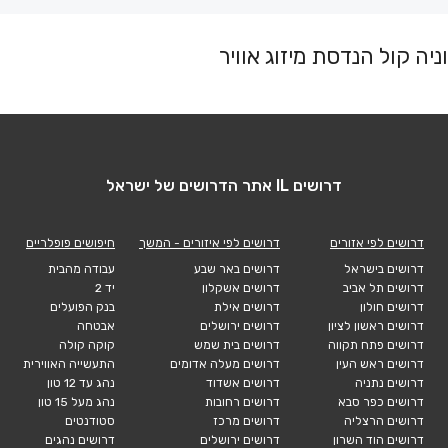
ה קול הנדסת מיזוג אוויר
דרושים IL אתר הדרושים של ישראל
דרושים לפי אזורים
דרושים לפי איזורים - המשך
חיפושים פופלריים
דרושים בישראל
דרושים באר שבע
עבודה מהבית
דרושים תל אביב
דרושים אשקלון
יד 2
דרושים חולון
דרושים אילת
בנק הפועלים
דרושים ראשון לציון
דרושים ירושלים
אבטחה
דרושים פתח תקווה
דרושים בית שמש
קוקה קולה
דרושים ראש העין
דרושים מעלה אדומים
התעשייה האווירית
דרושים נתניה
דרושים אשדוד
נהג עד 12 טון
דרושים כפר סבא
דרושים רחובות
נהג מעל 15 טון
דרושים הרצליה
דרושים מרכז
סטודנטים
דרושים הוד השרון
דרושים ירושלים
דרושים נהגים