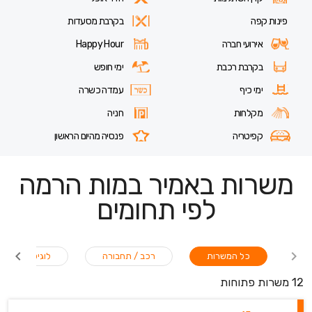
פינות קפה
בקרבת מסעדות
אירועי חברה
Happy Hour
בקרבת רכבת
ימי חופש
ימי כיף
עמדה כשרה
מקלחות
חניה
קפיטריה
פנסיה מהיום הראשון
משרות באמיר במות הרמה
לפי תחומים
כל המשרות
רכב / תחבורה
לוגיסטיקה / ש
12 משרות פתוחות