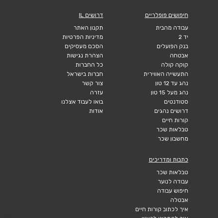
חיפושים פופלריים
דרושים IL
עבודה מהבית
תקנון האתר
יד 2
מדיניות הפרטיות
בנק הפועלים
הסכם מעסיקים
אבטחה
הצהרת נגישות
קוקה קולה
כל החברות
התעשייה האווירית
חברות בישראל
נהג עד 12 טון
צור קשר
נהג מעל 15 טון
עזרה
סטודנטים
בואו לעבוד אצלנו
דרושים נהגים
אודות
קורות חיים
טבלאות שכר
מחשבון שכר
כתבות ומדריכים
טבלאות שכר
עבודה לנוער
חיפוש עבודה
אבטלה
איך לכתוב קורות חיים