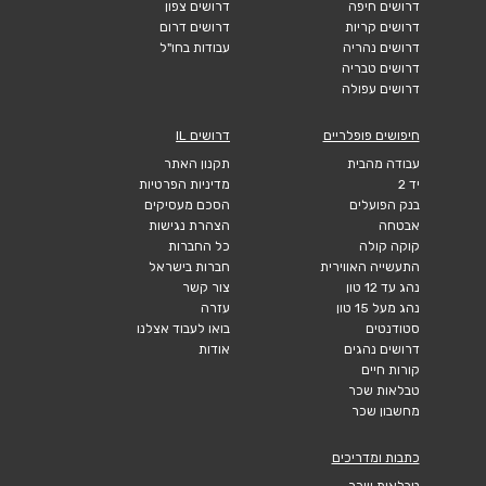
דרושים חיפה
דרושים צפון
דרושים קריות
דרושים דרום
דרושים נהריה
עבודות בחו"ל
דרושים טבריה
דרושים עפולה
חיפושים פופלריים
דרושים IL
עבודה מהבית
תקנון האתר
יד 2
מדיניות הפרטיות
בנק הפועלים
הסכם מעסיקים
אבטחה
הצהרת נגישות
קוקה קולה
כל החברות
התעשייה האווירית
חברות בישראל
נהג עד 12 טון
צור קשר
נהג מעל 15 טון
עזרה
סטודנטים
בואו לעבוד אצלנו
דרושים נהגים
אודות
קורות חיים
טבלאות שכר
מחשבון שכר
כתבות ומדריכים
טבלאות שכר