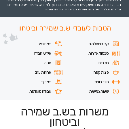
חברה רווחית, אנו משקיעים משאבים רבים, תוך למידה, שיפור וייעול תמידיים
על-מנת להבטיח מתן שירות מקצועי, איכותי ואמין
הטבות לעובדי ש.ב שמירה וביטחון
קרן השתלמות
ימי חופש
סבסוד ארוחות
אירועי חברה
בונוסים
חניה
פינות קפה
ארוחות ערב
חדר כושר
ימי כיף
שעות גמישות
עבודה מועדפת
משרות בש.ב שמירה
וביטחון