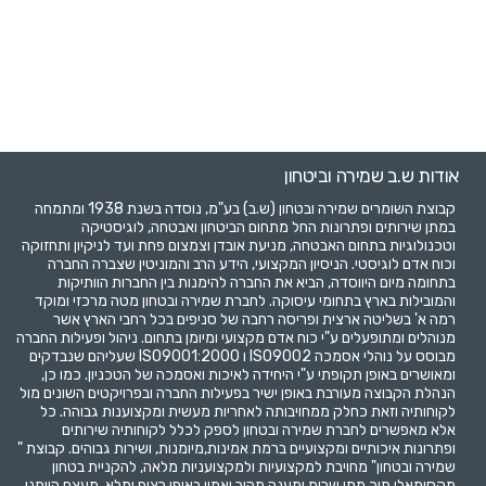
אודות ש.ב שמירה וביטחון
קבוצת השומרים שמירה ובטחון (ש.ב) בע"מ, נוסדה בשנת 1938 ומתמחה
במתן שירותים ופתרונות החל מתחום הביטחון ואבטחה, לוגיסטיקה
וטכנולוגיות בתחום האבטחה, מניעת אובדן וצמצום פחת ועד לניקיון ותחזוקה
וכוח אדם לוגיסטי. הניסיון המקצועי, הידע הרב והמוניטין שצברה החברה
בתחומה מיום היווסדה, הביא את החברה להימנות בין החברות הוותיקות
והמובילות בארץ בתחומי עיסוקה. לחברת שמירה ובטחון מטה מרכזי ומוקד
רמה א' בשליטה ארצית ופריסה רחבה של סניפים בכל רחבי הארץ אשר
מנוהלים ומתופעלים ע"י כוח אדם מקצועי ומיומן בתחום. ניהול ופעילות החברה
מבוסס על נוהלי אסמכה ISO9002 ו ISO9001:2000 שעליהם שנבדקים
ומאושרים באופן תקופתי ע"י היחידה לאיכות ואסמכה של הטכניון. כמו כן,
הנהלת הקבוצה מעורבת באופן ישיר בפעילות החברה ובפרויקטים השונים מול
לקוחותיה וזאת כחלק ממחויבותה לאחריות מעשית ומקצוענות גבוהה. כל
אלא מאפשרים לחברת שמירה ובטחון לספק לכלל לקוחותיה שירותים
ופתרונות איכותיים ומקצועיים ברמת אמינות,מיומנות, ושירות גבוהים. קבוצת "
שמירה ובטחון" מחויבת למקצועיות ולמקצועניות מלאה, להקניית בטחון
מקסימאלי תוך מתן שרות ומענה מהיר ואמין באופן רציף ומלא. מעצם היותנו