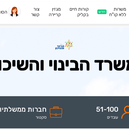
משרות
קורות חיים
מגזין
צור
הסו
חדש
ללא קו"ח
בקליק
קריירה
קשר
שרד הבינוי והשיכון
51-100
חברות ממשלתיו
עובדים
סקטור