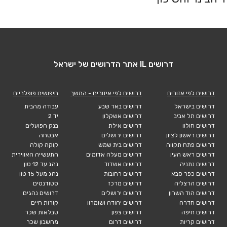
דרושים IL אתר הדרושים של ישראל
דרושים לפי אזורים
דרושים לפי איזורים - המשך
חיפושים פופלריים
דרושים בישראל
דרושים באר שבע
עבודה מהבית
דרושים תל אביב
דרושים אשקלון
יד 2
דרושים חולון
דרושים אילת
בנק הפועלים
דרושים ראשון לציון
דרושים ירושלים
אבטחה
דרושים פתח תקווה
דרושים בית שמש
קוקה קולה
דרושים ראש העין
דרושים מעלה אדומים
התעשייה האווירית
דרושים נתניה
דרושים אשדוד
נהג עד 12 טון
דרושים כפר סבא
דרושים רחובות
נהג מעל 15 טון
דרושים הרצליה
דרושים מרכז
סטודנטים
דרושים הוד השרון
דרושים ירושלים
דרושים נהגים
דרושים חדרה
דרושים יהודה ושומרון
קורות חיים
דרושים חיפה
דרושים צפון
טבלאות שכר
דרושים קריות
דרושים דרום
מחשבון שכר