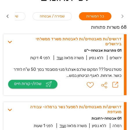
כל המשרות
שמירה / אבטחה
שירות לקוחו
68 משרות פתוחות
דרושים/ות מאבטחים/ות לאבטחת משרד ממשלתי
בירושלים
G1 פתרונות אבטחה-י"ם
ירושלים
|
ללא נסיון
|
משרה מלאה
ועוד
|
לפני 4 דקות
סטודנטים??? המקום שלכם אצלנו! מנוי מסובסד בסך 50 ש"ח לחדר
כושר. ארוחות. לאגף הביטחון במש...
שלח/י קורות חיים
דרושים\ות מאבטחים/ות למפעל נשר ברמלה- עבודה
מועדפת
G1 אבטחה-רחובות
רמלה
|
ללא נסיון
|
משרה מלאה
ועוד
|
לפני 1 שעות