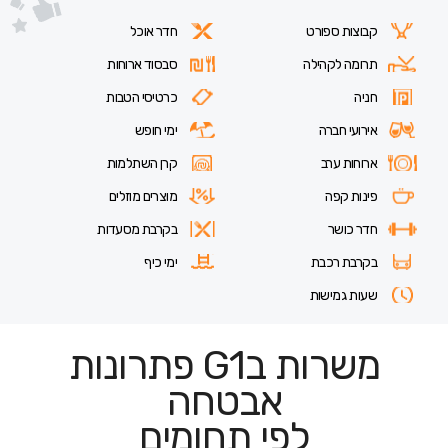
קבוצות ספורט
חדר אוכל
תרומה לקהילה
סבסוד ארוחות
חניה
כרטיסי הטבות
אירועי חברה
ימי חופש
ארוחות ערב
קרן השתלמות
פינות קפה
מוצרים מוזלים
חדר כושר
בקרבת מסעדות
בקרבת רכבת
ימי כיף
שעות גמישות
משרות בG1 פתרונות
אבטחה
לפי תחומים