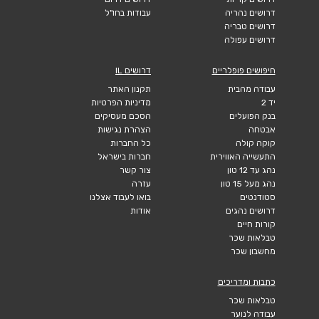
דרושים נהריה
עבודות בחו"ל
דרושים טבריה
דרושים עפולה
חיפושים פופלריים
דרושים IL
עבודה מהבית
תקנון האתר
יד 2
מדיניות הפרטיות
בנק הפועלים
הסכם מעסיקים
אבטחה
הצהרת נגישות
קוקה קולה
כל החברות
התעשייה האווירית
חברות בישראל
נהג עד 12 טון
צור קשר
נהג מעל 15 טון
עזרה
סטודנטים
בואו לעבוד אצלנו
דרושים נהגים
אודות
קורות חיים
טבלאות שכר
מחשבון שכר
כתבות ומדריכים
טבלאות שכר
עבודה לנוער