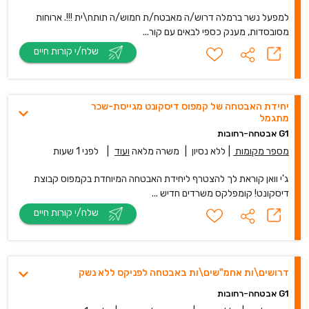
למפעל נשר ברמלה דרוש/ה מאבטח/ת חמוש/ה תותח\ית !!!. ארוחות
מסובסדות, מענק כספי לבאים עם קור...
שלח/י קורות חיים
יחידת האבטחה של קמפוס דיסקונט מגייסת-שכר
מתגמל
G1 אבטחה-רחובות
מספר מקומות
|
ללא נסיון
|
משרה מלאה
ועוד
|
לפני 1 שעות
ג'י וואן קוראת לך להצטרף ליחידת האבטחה המיוחדת בקמפוס קבוצת
דיסקונט! קומפלקס משרדים חדיש ...
שלח/י קורות חיים
דרושים\ות אחמ"שים\ות באבטחה לפניקס ללא נשק
G1 אבטחה-רחובות