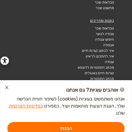
טבלאות שכר
מחשבון שכר
כתבות ומדריכים
טבלאות שכר
עבודה לנוער
חיפוש עבודה
אבטלה
איך לכתוב קורות חיים
איך להתכונן לראיון
עבודה
מכתב התפטרות לדוגמא
קורות חיים באנגלית
מכתב התפטרות
🍪 אוהבים עוגיות? גם אנחנו
אנחנו משתמשים בעוגיות (cookies) לשיפור חוויית הגלישה
שלך, הצגת הצעות מותאמות ועוד. כמפורט
במדיניות הפרטיות
שלנו.
הבנתי
דרושים IL - מגשימים 1, פתח תקווה. ליצירת קשר
לחץ כאן