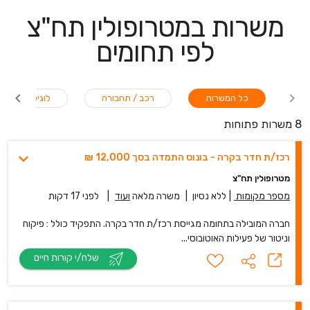
משרות במטרופולין תח"צ
לפי תחומים
כל המשרות
רכב / תחבורה
לוגיסטיקה / ש
8 משרות פתוחות
רכז/ת חדר בקרה - בונוס התמדה בסך 12,000 ₪
מטרופולין תח"צ
מספר מקומות
|
ללא נסיון
|
משרה מלאה
ועוד
|
לפני 17 דקות
חברה המובילה בתחומה מגייסת רכז/ת חדר בקרה. התפקיד כולל : פיקוח
וניטור של פעילות האוטובוסי...
שלח/י קורות חיים