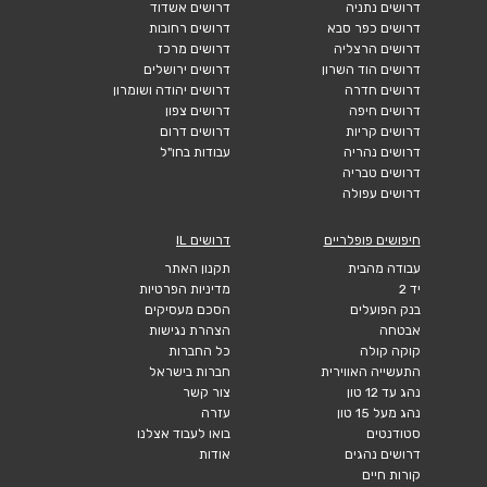
דרושים נתניה
דרושים אשדוד
דרושים כפר סבא
דרושים רחובות
דרושים הרצליה
דרושים מרכז
דרושים הוד השרון
דרושים ירושלים
דרושים חדרה
דרושים יהודה ושומרון
דרושים חיפה
דרושים צפון
דרושים קריות
דרושים דרום
דרושים נהריה
עבודות בחו"ל
דרושים טבריה
דרושים עפולה
חיפושים פופלריים
דרושים IL
עבודה מהבית
תקנון האתר
יד 2
מדיניות הפרטיות
בנק הפועלים
הסכם מעסיקים
אבטחה
הצהרת נגישות
קוקה קולה
כל החברות
התעשייה האווירית
חברות בישראל
נהג עד 12 טון
צור קשר
נהג מעל 15 טון
עזרה
סטודנטים
בואו לעבוד אצלנו
דרושים נהגים
אודות
קורות חיים