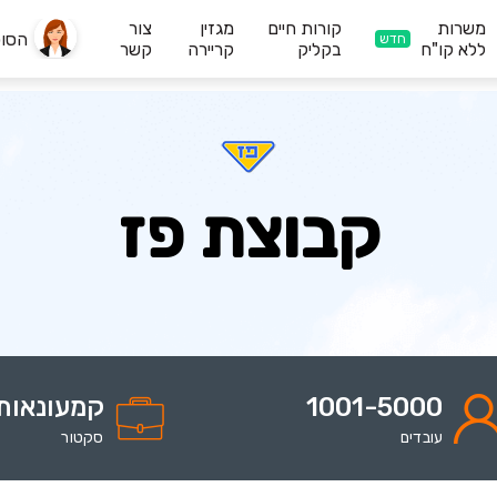
משרות
קורות חיים
מגזין
צור
הסו
חדש
ללא קו"ח
בקליק
קריירה
קשר
קבוצת פז
1001-5000
קמעונאות
עובדים
סקטור