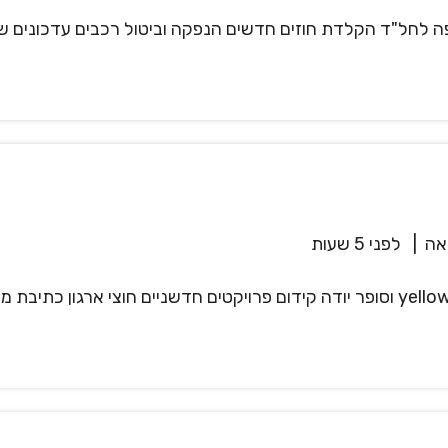
 לחל"ד הקלדת חוזים חדשים הנפקה וביטול רכבים עדכונים שו
אה
|
לפני 5 שעות
לקבוצת פז דרוש/ה מנהל/ת מוצר עבור אפליקציות yellow וסופר יודה קידום פרויקטים חד