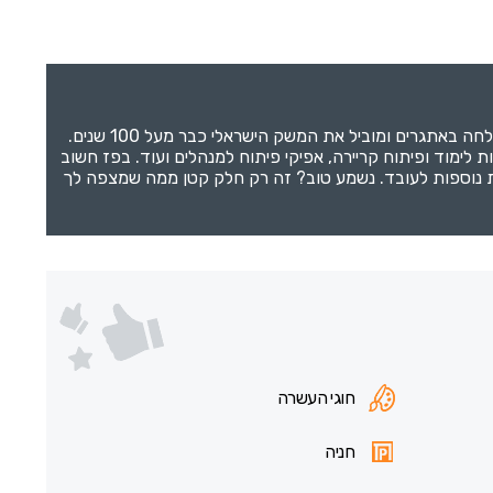
קבוצת פז, חברת הלקוחות האנרגיה והקמעונאות המובילה בישראל, מעניקה לעובדיה עבודה בארגון יציב שמעודד צמיחה, עומד בהצלחה באתגרים ומוביל את המשק הישראלי כבר מעל 100 שנים.
לימוד ופיתוח קריירה, אפיקי פיתוח למנהלים ועוד. בפז חשוב
טבות נוספות לעובד. נשמע טוב? זה רק חלק קטן ממה שמצפה לך
חוגי העשרה
חניה