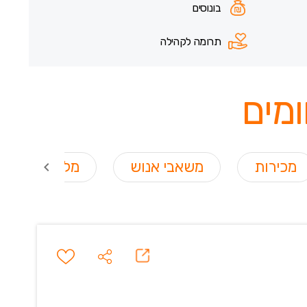
בונוסים
תרומה לקהילה
מים
מכירות
משאבי אנוש
מלונאות / מס