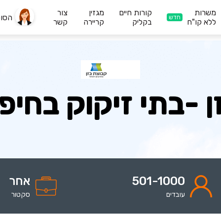
משרות
קורות חיים
מגזין
צור
הסו
חדש
ללא קו"ח
בקליק
קריירה
קשר
ן -בתי זיקוק בחיפ
501-1000
אחר
עובדים
סקטור