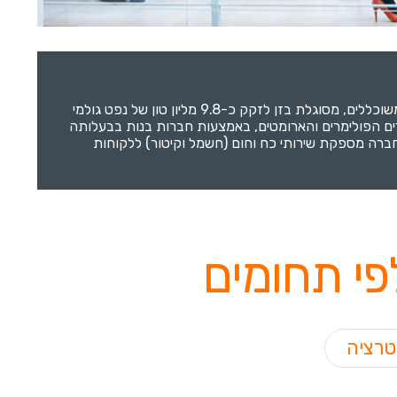
בתי זקוק לנפט בע''מ (בזן), הממוקמת באיזור מפרץ חיפה, היא חברת זיקוק הנפט הגדולה בישראל. באמצעות מתקניה החדישים והמשוכללים, מסוגלת בזן לזקק כ-9.8 מליון טון של נפט גולמי
ים הפולימרים והארומטים, באמצעות חברות בנות בבעלותה
 החברה מספקת שירותי כח וחום (חשמל וקיטור) ללקוחות
פי תחומים
טרציה