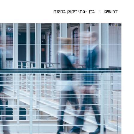
דרושים
בזן -בתי זיקוק בחיפה
>