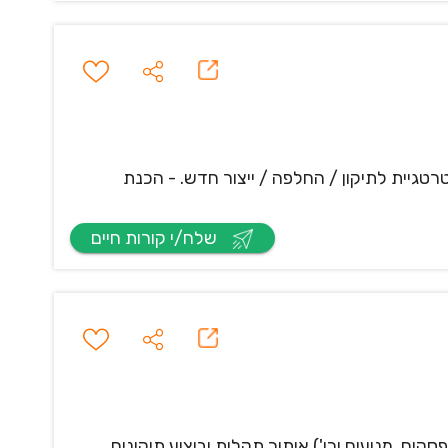
 פרויקט מכאני. התפקיד כולל: - לימוד צרכי תיקון כלים מדו"חות PID וקביעת אסטרטגיית לתיקון / החלפה / ייצור חדש. - הכנת
שלח/י קורות חיים
, מנועים וכו') איתור תקלות וביצוע תיקונים