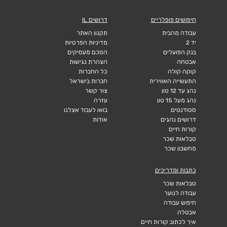
חיפושים פופלריים
דרושים IL
עבודה מהבית
תקנון האתר
יד 2
מדיניות הפרטיות
בנק הפועלים
הסכם מעסיקים
אבטחה
הצהרת נגישות
קוקה קולה
כל החברות
התעשייה האווירית
חברות בישראל
נהג עד 12 טון
צור קשר
נהג מעל 15 טון
עזרה
סטודנטים
בואו לעבוד אצלנו
דרושים נהגים
אודות
קורות חיים
טבלאות שכר
מחשבון שכר
כתבות ומדריכים
טבלאות שכר
עבודה לנוער
חיפוש עבודה
אבטלה
איך לכתוב קורות חיים