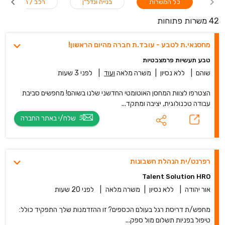
כל המשרות
בנייה ונדל"ן
רכב / תחבורה
42 משרות פתוחות
מחסנאי.ת לטבע - עובד.ת חברה מהיום הראשון!
טבע תעשיות פרמצבטיות
שוהם
|
ללא נסיון
|
משרה מלאה
ועוד
|
לפני 3 שעות
הצטרפו לצוות המחסן האוטומטי החדשני שלנו בשוהם! מחפשים סביבת
עבודה טכנולוגית, יציבה ומתקד...
שלח/י באתר החברה
רפרנט/ית הנהלת חשבונות
Talent Solution HRO
אור יהודה
|
ללא נסיון
|
משרה מלאה
|
לפני 20 שעות
מחפש/ת דריסת רגל בעולם הכספים? זו ההזדמנות שלך התפקיד כולל:
טיפול בפניות תשלום מול ספק...