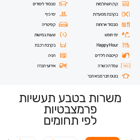
קרן השתלמות
סבסוד לימודים
בקרבת מסעדות
ימי כיף
סבסוד ארוחות
קפיטריה
ימי חופש
שעות גמישות
Happy Hour
בקרבת רכבת
קייטנות לילדים
חניה
עמדה כשרה
אירועי חברה
בונוס חבר מביא חבר
משרות בטבע תעשיות
פרמצבטיות
לפי תחומים