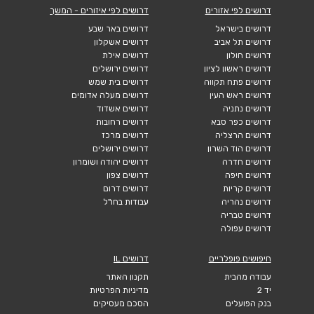
דרושים לפי אזורים
דרושים לפי איזורים - המשך
דרושים בישראל
דרושים באר שבע
דרושים תל אביב
דרושים אשקלון
דרושים חולון
דרושים אילת
דרושים ראשון לציון
דרושים ירושלים
דרושים פתח תקווה
דרושים בית שמש
דרושים ראש העין
דרושים מעלה אדומים
דרושים נתניה
דרושים אשדוד
דרושים כפר סבא
דרושים רחובות
דרושים הרצליה
דרושים מרכז
דרושים הוד השרון
דרושים ירושלים
דרושים חדרה
דרושים יהודה ושומרון
דרושים חיפה
דרושים צפון
דרושים קריות
דרושים דרום
דרושים נהריה
עבודות בחו"ל
דרושים טבריה
דרושים עפולה
חיפושים פופלריים
דרושים IL
עבודה מהבית
תקנון האתר
יד 2
מדיניות הפרטיות
בנק הפועלים
הסכם מעסיקים