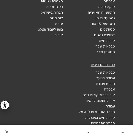
אבטחה
הצהרת נגישות
קוקה קולה
כל החברות
התעשייה האווירית
חברות בישראל
נהג עד 12 טון
צור קשר
נהג מעל 15 טון
עזרה
סטודנטים
בואו לעבוד אצלנו
דרושים נהגים
אודות
קורות חיים
טבלאות שכר
מחשבון שכר
כתבות ומדריכים
טבלאות שכר
עבודה לנוער
חיפוש עבודה
אבטלה
איך לכתוב קורות חיים
איך להתכונן לראיון
עבודה
מכתב התפטרות לדוגמא
קורות חיים באנגלית
מכתב התפטרות