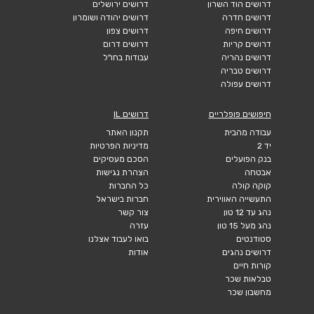
דרושים הוד השרון
דרושים ירושלים
דרושים חדרה
דרושים יהודה ושומרון
דרושים חיפה
דרושים צפון
דרושים קריות
דרושים דרום
דרושים נהריה
עבודות בחו"ל
דרושים טבריה
דרושים עפולה
חיפושים פופלריים
דרושים IL
עבודה מהבית
תקנון האתר
יד 2
מדיניות הפרטיות
בנק הפועלים
הסכם מעסיקים
אבטחה
הצהרת נגישות
קוקה קולה
כל החברות
התעשייה האווירית
חברות בישראל
נהג עד 12 טון
צור קשר
נהג מעל 15 טון
עזרה
סטודנטים
בואו לעבוד אצלנו
דרושים נהגים
אודות
קורות חיים
טבלאות שכר
מחשבון שכר