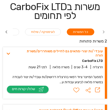
משרות בCarboFix LTD
לפי תחומים
כל המשרות
לוגיסטיקה / שילוח
תעשיה / יי
2 משרות פתוחות
עובדי /ות יצור-מתאים גם לחיילים משוחררים/משרת
הורה
CarboFix LTD
הרצליה
|
3-4 שנים
|
משרה מלאה
|
לפני 21 שעות
למפעל המייצר ציוד רפואי בהרצליה דרושים/ות עובדי/ות יצור לעבודה
במשרה מלאה לביצוע עבודות ע...
שלח/י קורות חיים