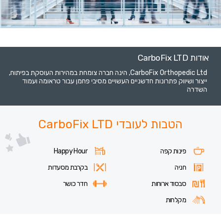
אודות CarboFix LTD
CarboFix Orthopedic Ltd, הינה חברה צומחת במהירות העוסקת בפיתוח,
ייצור ושיווק פתרונות חדשניים העשויים מסיבי פחמן עבור טראומה ועמוד
השדרה
הטבות לעובדי CarboFix LTD
פינות קפה
Happy Hour
חניה
בקרבת מסעדות
סבסוד ארוחות
חדר כושר
מקלחות