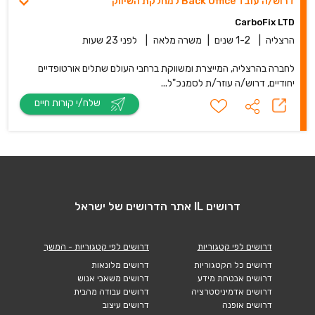
דרוש/ה עובד Back Office למחלקת השיווק
CarboFix LTD
הרצליה
|
1-2 שנים
|
משרה מלאה
|
לפני 23 שעות
לחברה בהרצליה, המייצרת ומשווקת ברחבי העולם שתלים אורטופדיים
יחודיים, דרוש/ה עוזר/ת לסמנכ"ל...
שלח/י קורות חיים
דרושים IL אתר הדרושים של ישראל
דרושים לפי קטגוריות
דרושים לפי קטגוריות - המשך
דרושים כל הקטגוריות
דרושים מלונאות
דרושים אבטחת מידע
דרושים משאבי אנוש
דרושים אדמיניסטרציה
דרושים עבודה מהבית
דרושים אופנה
דרושים עיצוב