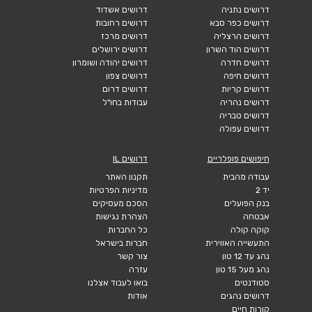
דרושים נתניה
דרושים אשדוד
דרושים כפר סבא
דרושים רחובות
דרושים הרצליה
דרושים מרכז
דרושים הוד השרון
דרושים ירושלים
דרושים חדרה
דרושים יהודה ושומרון
דרושים חיפה
דרושים צפון
דרושים קריות
דרושים דרום
דרושים נהריה
עבודות בחו"ל
דרושים טבריה
דרושים עפולה
חיפושים פופלריים
דרושים IL
עבודה מהבית
תקנון האתר
יד 2
מדיניות הפרטיות
בנק הפועלים
הסכם מעסיקים
אבטחה
הצהרת נגישות
קוקה קולה
כל החברות
התעשייה האווירית
חברות בישראל
נהג עד 12 טון
צור קשר
נהג מעל 15 טון
עזרה
סטודנטים
בואו לעבוד אצלנו
דרושים נהגים
אודות
קורות חיים