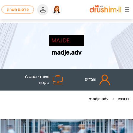
פרסום משרה
madje.adv
משרדי ממשלה
עובדים
סקטור
דרושים
>
madje.adv