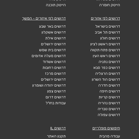
הייטק חומרה
הייטק תוכנה
דרושים לפי אזורים
דרושים לפי איזורים - המשך
דרושים בישראל
דרושים באר שבע
דרושים תל אביב
דרושים אשקלון
דרושים חולון
דרושים אילת
דרושים ראשון לציון
דרושים ירושלים
דרושים פתח תקווה
דרושים בית שמש
דרושים ראש העין
דרושים מעלה אדומים
דרושים נתניה
דרושים אשדוד
דרושים כפר סבא
דרושים רחובות
דרושים הרצליה
דרושים מרכז
דרושים הוד השרון
דרושים ירושלים
דרושים חדרה
דרושים יהודה ושומרון
דרושים חיפה
דרושים צפון
דרושים קריות
דרושים דרום
דרושים נהריה
עבודות בחו"ל
דרושים טבריה
דרושים עפולה
חיפושים פופלריים
דרושים IL
עבודה מהבית
תקנון האתר