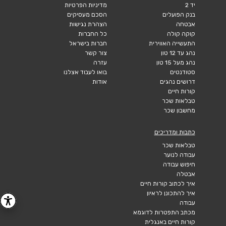
יד 2
מדיניות הפרטיות
בנק הפועלים
הסכם מעסיקים
אבטחה
הצהרת נגישות
קוקה קולה
כל החברות
התעשייה האווירית
חברות בישראל
נהג עד 12 טון
צור קשר
נהג מעל 15 טון
עזרה
סטודנטים
בואו לעבוד אצלנו
דרושים נהגים
אודות
קורות חיים
טבלאות שכר
מחשבון שכר
כתבות ומדריכים
טבלאות שכר
עבודה לנוער
חיפוש עבודה
אבטלה
איך לכתוב קורות חיים
איך להתכונן לראיון
עבודה
מכתב התפטרות לדוגמא
קורות חיים באנגלית