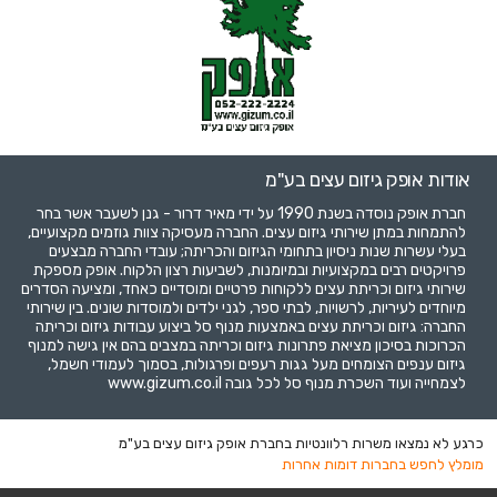
אודות אופק גיזום עצים בע"מ
חברת אופק נוסדה בשנת 1990 על ידי מאיר דרור - גנן לשעבר אשר בחר
להתמחות במתן שירותי גיזום עצים. החברה מעסיקה צוות גוזמים מקצועיים,
בעלי עשרות שנות ניסיון בתחומי הגיזום והכריתה; עובדי החברה מבצעים
פרויקטים רבים במקצועיות ובמיומנות, לשביעות רצון הלקוח. אופק מספקת
שירותי גיזום וכריתת עצים ללקוחות פרטיים ומוסדיים כאחד, ומציעה הסדרים
מיוחדים לעיריות, לרשויות, לבתי ספר, לגני ילדים ולמוסדות שונים. בין שירותי
החברה: גיזום וכריתת עצים באמצעות מנוף סל ביצוע עבודות גיזום וכריתה
הכרוכות בסיכון מציאת פתרונות גיזום וכריתה במצבים בהם אין גישה למנוף
גיזום ענפים הצומחים מעל גגות רעפים ופרגולות, בסמוך לעמודי חשמל,
לצמחייה ועוד השכרת מנוף סל לכל גובה www.gizum.co.il
כרגע לא נמצאו משרות רלוונטיות בחברת אופק גיזום עצים בע"מ
מומלץ לחפש בחברות דומות אחרות