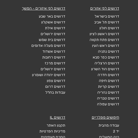
דרושים לפי אזורים
דרושים לפי איזורים - המשך
דרושים בישראל
דרושים באר שבע
דרושים תל אביב
דרושים אשקלון
דרושים חולון
דרושים אילת
דרושים ראשון לציון
דרושים ירושלים
דרושים פתח תקווה
דרושים בית שמש
דרושים ראש העין
דרושים מעלה אדומים
דרושים נתניה
דרושים אשדוד
דרושים כפר סבא
דרושים רחובות
דרושים הרצליה
דרושים מרכז
דרושים הוד השרון
דרושים ירושלים
דרושים חדרה
דרושים יהודה ושומרון
דרושים חיפה
דרושים צפון
דרושים קריות
דרושים דרום
דרושים נהריה
עבודות בחו"ל
דרושים טבריה
דרושים עפולה
חיפושים פופלריים
דרושים IL
עבודה מהבית
תקנון האתר
יד 2
מדיניות הפרטיות
בנק הפועלים
הסכם מעסיקים