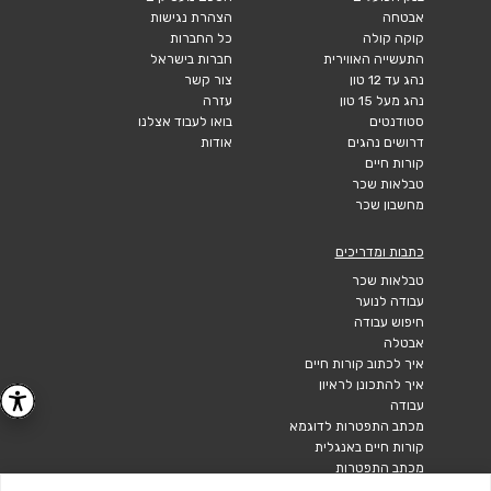
אבטחה
הצהרת נגישות
קוקה קולה
כל החברות
התעשייה האווירית
חברות בישראל
נהג עד 12 טון
צור קשר
נהג מעל 15 טון
עזרה
סטודנטים
בואו לעבוד אצלנו
דרושים נהגים
אודות
קורות חיים
טבלאות שכר
מחשבון שכר
כתבות ומדריכים
טבלאות שכר
עבודה לנוער
חיפוש עבודה
אבטלה
איך לכתוב קורות חיים
איך להתכונן לראיון
עבודה
מכתב התפטרות לדוגמא
קורות חיים באנגלית
מכתב התפטרות