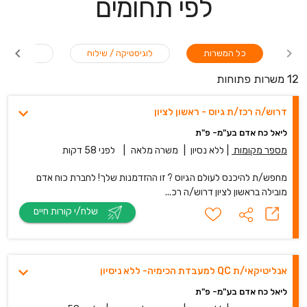
לפי תחומים
כל המשרות
לוגיסטיקה / שילוח
מדעים / בי
12 משרות פתוחות
דרוש/ה רכז/ת גיוס - ראשון לציון
ליאל כח אדם בע"מ- פ"ת
מספר מקומות
|
ללא נסיון
|
משרה מלאה
|
לפני 58 דקות
מחפש/ת להיכנס לעולם הגיוס ? זו ההזדמנות שלך! לחברת כוח אדם
מובילה בראשון לציון דרוש/ה רכ...
שלח/י קורות חיים
אנליטיקאי/ת QC למעבדת הכימיה- ללא ניסיון
ליאל כח אדם בע"מ- פ"ת