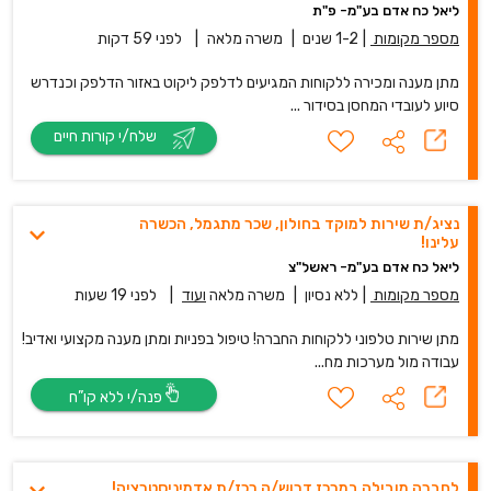
ליאל כח אדם בע"מ- פ"ת
מספר מקומות
|
1-2 שנים
|
משרה מלאה
|
לפני 59 דקות
מתן מענה ומכירה ללקוחות המגיעים לדלפק ליקוט באזור הדלפק וכנדרש
סיוע לעובדי המחסן בסידור ...
שלח/י קורות חיים
נציג/ת שירות למוקד בחולון, שכר מתגמל, הכשרה
עלינו!
ליאל כח אדם בע"מ- ראשל"צ
מספר מקומות
|
ללא נסיון
|
משרה מלאה
ועוד
|
לפני 19 שעות
מתן שירות טלפוני ללקוחות החברה! טיפול בפניות ומתן מענה מקצועי ואדיב!
עבודה מול מערכות מח...
פנה/י ללא קו”ח
לחברה מובילה במרכז דרוש/ה רכז/ת אדמיניסטרציה!