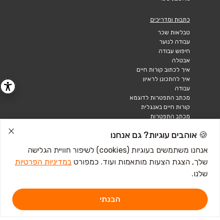
כתבות ומדריכים
טבלאות שכר
עבודה לנוער
חיפוש עבודה
אבטלה
איך לכתוב קורות חיים
איך להתכונן לראיון
עבודה
מכתב התפטרות לדוגמא
קורות חיים באנגלית
מכתב התפטרות
🍪 אוהבים עוגיות? גם אנחנו
אנחנו משתמשים בעוגיות (cookies) לשיפור חוויית הגלישה
שלך, הצגת הצעות מותאמות ועוד. כמפורט
במדיניות הפרטיות
שלנו.
הבנתי
דרושים IL - מגשימים 1, פתח תקווה. ליצירת קשר
לחץ כאן
אתר זה מוגן באמצעות Google reCAPTCHA ומחוייב ל-
מדיניות הפרטיות
וכן
תנאי השירות
של Google