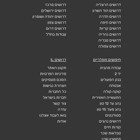
דרושים הרצליה
דרושים מרכז
דרושים הוד השרון
דרושים ירושלים
דרושים חדרה
דרושים יהודה ושומרון
דרושים חיפה
דרושים צפון
דרושים קריות
דרושים דרום
דרושים נהריה
עבודות בחו"ל
דרושים טבריה
דרושים עפולה
חיפושים פופלריים
דרושים IL
עבודה מהבית
תקנון האתר
יד 2
מדיניות הפרטיות
בנק הפועלים
הסכם מעסיקים
אבטחה
הצהרת נגישות
קוקה קולה
כל החברות
התעשייה האווירית
חברות בישראל
נהג עד 12 טון
צור קשר
נהג מעל 15 טון
עזרה
סטודנטים
בואו לעבוד אצלנו
דרושים נהגים
אודות
קורות חיים
טבלאות שכר
מחשבון שכר