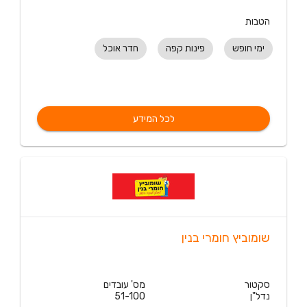
הטבות
ימי חופש
פינות קפה
חדר אוכל
לכל המידע
שומוביץ חומרי בנין
סקטור
מס' עובדים
נדל"ן
51-100