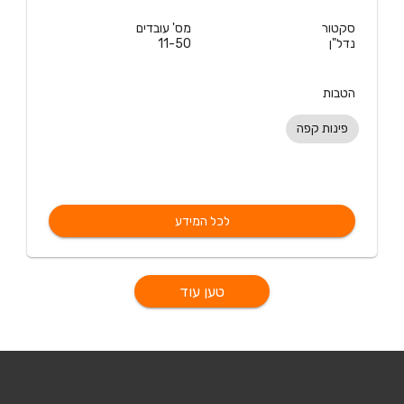
סקטור
מס' עובדים
נדל"ן
11-50
הטבות
פינות קפה
לכל המידע
טען עוד