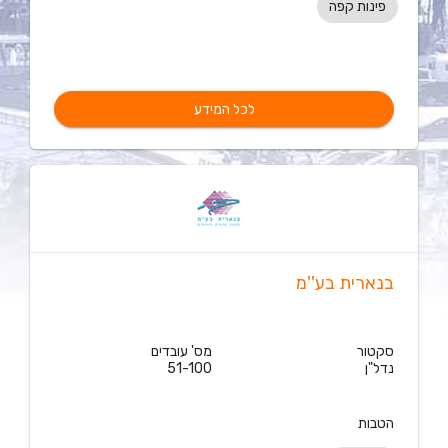
פינות קפה
לכל המידע
בנארית בע''מ
סקטור
מס' עובדים
נדל"ן
51-100
הטבות