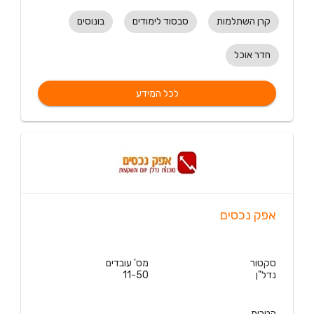
קרן השתלמות
סבסוד לימודים
בונוסים
חדר אוכל
לכל המידע
אפק נכסים
סקטור
מס' עובדים
נדל"ן
11-50
הטבות