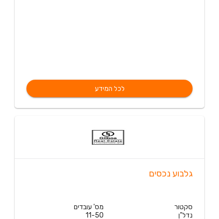
לכל המידע
גלבוע נכסים
סקטור
מס' עובדים
נדל"ן
11-50