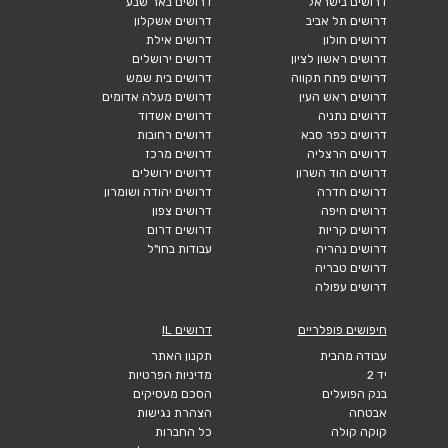
דרושים בישראל
דרושים באר שבע
דרושים תל אביב
דרושים אשקלון
דרושים חולון
דרושים אילת
דרושים ראשון לציון
דרושים ירושלים
דרושים פתח תקווה
דרושים בית שמש
דרושים ראש העין
דרושים מעלה אדומים
דרושים נתניה
דרושים אשדוד
דרושים כפר סבא
דרושים רחובות
דרושים הרצליה
דרושים מרכז
דרושים הוד השרון
דרושים ירושלים
דרושים חדרה
דרושים יהודה ושומרון
דרושים חיפה
דרושים צפון
דרושים קריות
דרושים דרום
דרושים נהריה
עבודות בחו"ל
דרושים טבריה
דרושים עפולה
חיפושים פופלריים
דרושים IL
עבודה מהבית
תקנון האתר
יד 2
מדיניות הפרטיות
בנק הפועלים
הסכם מעסיקים
אבטחה
הצהרת נגישות
קוקה קולה
כל החברות