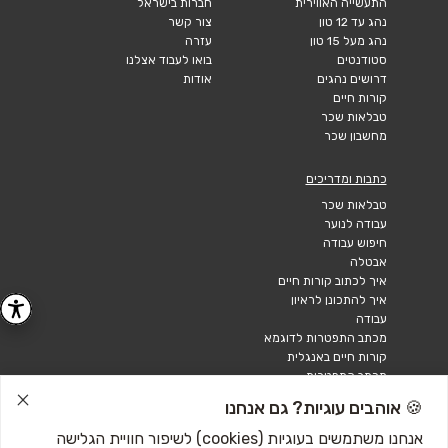
התעשייה האווירית
חברות בישראל
נהג עד 12 טון
צור קשר
נהג מעל 15 טון
עזרה
סטודנטים
בואו לעבוד אצלנו
דרושים נהגים
אודות
קורות חיים
טבלאות שכר
מחשבון שכר
כתבות ומדריכים
טבלאות שכר
עבודה לנוער
חיפוש עבודה
אבטלה
איך לכתוב קורות חיים
איך להתכונן לראיון
עבודה
מכתב התפטרות לדוגמא
קורות חיים באנגלית
מכתב התפטרות
🍪 אוהבים עוגיות? גם אנחנו
אנחנו משתמשים בעוגיות (cookies) לשיפור חוויית הגלישה