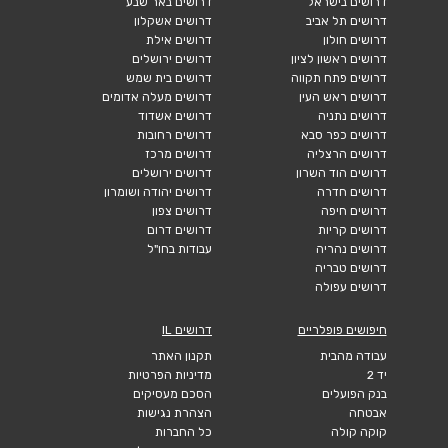
דרושים בישראל
דרושים באר שבע
דרושים תל אביב
דרושים אשקלון
דרושים חולון
דרושים אילת
דרושים ראשון לציון
דרושים ירושלים
דרושים פתח תקווה
דרושים בית שמש
דרושים ראש העין
דרושים מעלה אדומים
דרושים נתניה
דרושים אשדוד
דרושים כפר סבא
דרושים רחובות
דרושים הרצליה
דרושים מרכז
דרושים הוד השרון
דרושים ירושלים
דרושים חדרה
דרושים יהודה ושומרון
דרושים חיפה
דרושים צפון
דרושים קריות
דרושים דרום
דרושים נהריה
עבודות בחו"ל
דרושים טבריה
דרושים עפולה
חיפושים פופלריים
דרושים IL
עבודה מהבית
תקנון האתר
יד 2
מדיניות הפרטיות
בנק הפועלים
הסכם מעסיקים
אבטחה
הצהרת נגישות
קוקה קולה
כל החברות