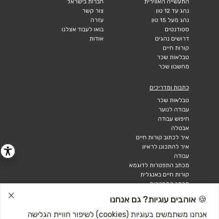
התעשייה האווירית
חברות בישראל
נהג עד 12 טון
צור קשר
נהג מעל 15 טון
עזרה
סטודנטים
בואו לעבוד אצלנו
דרושים נהגים
אודות
קורות חיים
טבלאות שכר
מחשבון שכר
כתבות ומדריכים
טבלאות שכר
עבודה לנוער
חיפוש עבודה
אבטלה
איך לכתוב קורות חיים
איך להתכונן לראיון
עבודה
מכתב התפטרות לדוגמא
קורות חיים באנגלית
מכתב התפטרות
🍪 אוהבים עוגיות? גם אנחנו
אנחנו משתמשים בעוגיות (cookies) לשיפור חוויית הגלישה