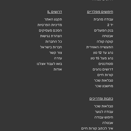
חיפושים פופלריים
דרושים IL
עבודה מהבית
תקנון האתר
יד 2
מדיניות הפרטיות
בנק הפועלים
הסכם מעסיקים
אבטחה
הצהרת נגישות
קוקה קולה
כל החברות
התעשייה האווירית
חברות בישראל
נהג עד 12 טון
צור קשר
נהג מעל 15 טון
עזרה
סטודנטים
בואו לעבוד אצלנו
דרושים נהגים
אודות
קורות חיים
טבלאות שכר
מחשבון שכר
כתבות ומדריכים
טבלאות שכר
עבודה לנוער
חיפוש עבודה
אבטלה
איך לכתוב קורות חיים