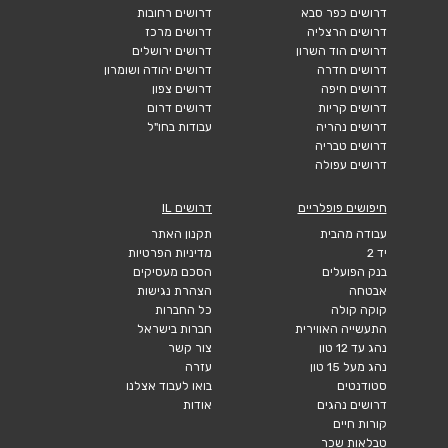
דרושים כפר סבא
דרושים רחובות
דרושים הרצליה
דרושים מרכז
דרושים הוד השרון
דרושים ירושלים
דרושים חדרה
דרושים יהודה ושומרון
דרושים חיפה
דרושים צפון
דרושים קריות
דרושים דרום
דרושים נהריה
עבודות בחו"ל
דרושים טבריה
דרושים עפולה
חיפושים פופלריים
דרושים IL
עבודה מהבית
תקנון האתר
יד 2
מדיניות הפרטיות
בנק הפועלים
הסכם מעסיקים
אבטחה
הצהרת נגישות
קוקה קולה
כל החברות
התעשייה האווירית
חברות בישראל
נהג עד 12 טון
צור קשר
נהג מעל 15 טון
עזרה
סטודנטים
בואו לעבוד אצלנו
דרושים נהגים
אודות
קורות חיים
טבלאות שכר