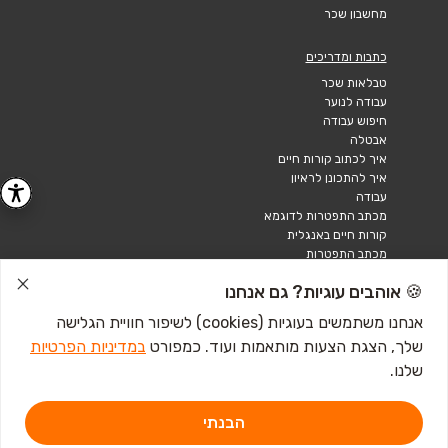
מחשבון שכר
כתבות ומדריכים
טבלאות שכר
עבודה לנוער
חיפוש עבודה
אבטלה
איך לכתוב קורות חיים
איך להתכונן לראיון
עבודה
מכתב התפטרות לדוגמא
קורות חיים באנגלית
מכתב התפטרות
🍪 אוהבים עוגיות? גם אנחנו
אנחנו משתמשים בעוגיות (cookies) לשיפור חוויית הגלישה
שלך, הצגת הצעות מותאמות ועוד. כמפורט
במדיניות הפרטיות
שלנו.
הבנתי
דרושים IL - מגשימים 1, פתח תקווה. ליצירת קשר
לחץ כאן
אתר זה מוגן באמצעות Google reCAPTCHA ומחוייב ל-
מדיניות הפרטיות
וכן
תנאי השירות
של Google